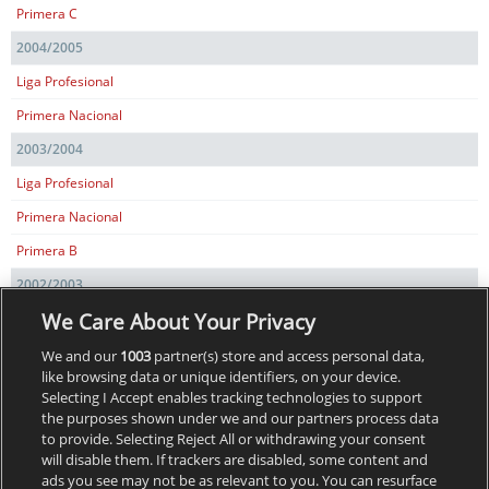
Primera C
2004/2005
Liga Profesional
Primera Nacional
2003/2004
Liga Profesional
Primera Nacional
Primera B
2002/2003
We Care About Your Privacy
Liga Profesional
Primera Nacional
We and our
1003
partner(s) store and access personal data,
like browsing data or unique identifiers, on your device.
Primera B
Selecting I Accept enables tracking technologies to support
the purposes shown under we and our partners process data
2001/2002
to provide. Selecting Reject All or withdrawing your consent
Liga Profesional
will disable them. If trackers are disabled, some content and
ads you see may not be as relevant to you. You can resurface
Primera Nacional