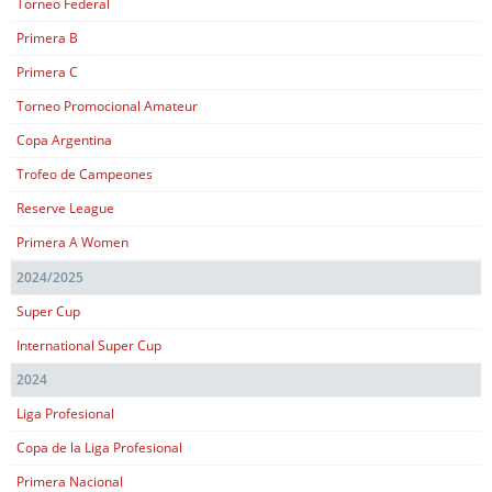
Torneo Federal
Primera B
Primera C
Torneo Promocional Amateur
Copa Argentina
Trofeo de Campeones
Reserve League
Primera A Women
2024/2025
Super Cup
International Super Cup
2024
Liga Profesional
Copa de la Liga Profesional
Primera Nacional