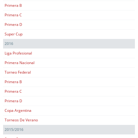
Primera B
Primera C
Primera D
Super Cup
2016
Liga Profesional
Primera Nacional
Torneo Federal
Primera B
Primera C
Primera D
Copa Argentina
Torneos De Verano
2015/2016