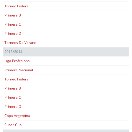
Torneo Federal
Primera B
Primera C
Primera D
Torneos De Verano
2013/2014
Liga Profesional
Primera Nacional
Torneo Federal
Primera B
Primera C
Primera D
Copa Argentina
Super Cup