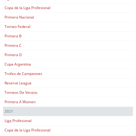
Copa de la Liga Profesional
Primera Nacional
Torneo Federal
Primera B
Primera C
Primera D
Copa Argentina
Trofeo de Campeones
Reserve League
Torneos De Verano
Primera A Women
2021
Liga Profesional
Copa de la Liga Profesional