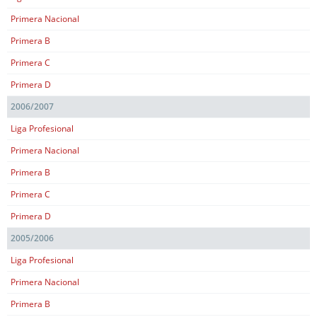
Primera Nacional
Primera B
Primera C
Primera D
2006/2007
Liga Profesional
Primera Nacional
Primera B
Primera C
Primera D
2005/2006
Liga Profesional
Primera Nacional
Primera B