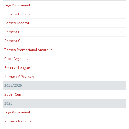
Bonus bets are non-
withdrawable. In
Liga Profesional
partnership with Kansas
Crossing Casino and
Primera Nacional
Hotel. Promotional offers
not available in
Mississippi, New York,
Torneo Federal
Ontario, or Puerto Rico.
Primera B
Primera C
Torneo Promocional Amateur
Copa Argentina
Reserve League
Primera A Women
2025/2026
Super Cup
2025
Liga Profesional
Primera Nacional