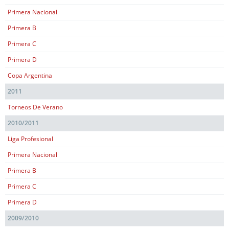
Primera Nacional
Primera B
Primera C
Primera D
Copa Argentina
2011
Torneos De Verano
2010/2011
Liga Profesional
Primera Nacional
Primera B
Primera C
Primera D
2009/2010