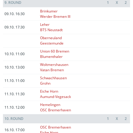
9. ROUND
1
X
2
Brinkumer
09.10. 16:30
Werder Bremen III
Leher
09.10. 17:30
BTS Neustadt
Oberneuland
Geestemunde
Union 60 Bremen
10.10. 11:00
Blumenthaler
Woltmershausen
10.10. 13:00
Vatan Bremen
Schwachhausen
11.10. 11:00
Grohn
Eiche Horn
11.10. 11:30
Aumund-Vegesack
Hemelingen
11.10. 12:00
OSC Bremerhaven
10. ROUND
1
X
2
OSC Bremerhaven
16.10. 17:00
Eiche Horn