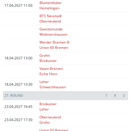
Blumenthaler
17.04.2027 11:00
Hemelingen
BTS Neustadt
Oberneuland
Geestemunde
Woltmershausen
Werder Bremen III
Union 60 Bremen
Grohn
18.04.2027 13:00
Brinkumer
Vatan Bremen
Eiche Horn
Leher
18.04.2027 13:30
Schwachhausen
27. ROUND
1
X
2
Brinkumer
23.04.2027 16:45
Leher
Oberneuland
23.04.2027 17:30
Grohn
Union 60 Bremen