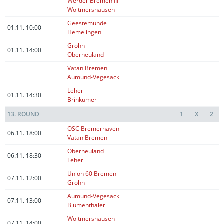
Werder Bremen III
Woltmershausen
Geestemunde
01.11. 10:00
Hemelingen
Grohn
01.11. 14:00
Oberneuland
Vatan Bremen
Aumund-Vegesack
Leher
01.11. 14:30
Brinkumer
13. ROUND
1
X
2
OSC Bremerhaven
06.11. 18:00
Vatan Bremen
Oberneuland
06.11. 18:30
Leher
Union 60 Bremen
07.11. 12:00
Grohn
Aumund-Vegesack
07.11. 13:00
Blumenthaler
Woltmershausen
07.11. 14:00