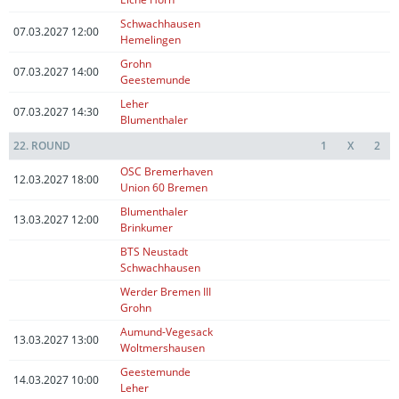
Schwachhausen
07.03.2027 12:00
Hemelingen
Grohn
07.03.2027 14:00
Geestemunde
Leher
07.03.2027 14:30
Blumenthaler
22. ROUND
1
X
2
OSC Bremerhaven
12.03.2027 18:00
Union 60 Bremen
Blumenthaler
13.03.2027 12:00
Brinkumer
BTS Neustadt
Schwachhausen
Werder Bremen III
Grohn
Aumund-Vegesack
13.03.2027 13:00
Woltmershausen
Geestemunde
14.03.2027 10:00
Leher