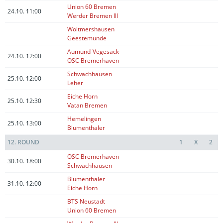
Union 60 Bremen
24.10. 11:00
Werder Bremen III
Woltmershausen
Geestemunde
Aumund-Vegesack
24.10. 12:00
OSC Bremerhaven
Schwachhausen
25.10. 12:00
Leher
Eiche Horn
25.10. 12:30
Vatan Bremen
Hemelingen
25.10. 13:00
Blumenthaler
12. ROUND
1
X
2
OSC Bremerhaven
30.10. 18:00
Schwachhausen
Blumenthaler
31.10. 12:00
Eiche Horn
BTS Neustadt
Union 60 Bremen