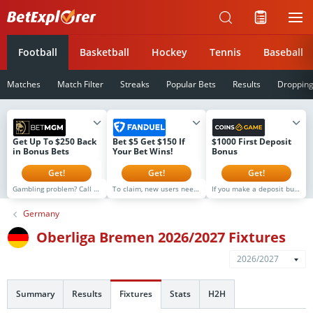
Betexplorer
Football
Basketball
Hockey
Tennis
Baseball
Matches
Match Filter
Streaks
Popular Bets
Results
Droppin
Get Up To $250 Back
Bet $5 Get $150 If
$1000 First Deposit
in Bonus Bets
Your Bet Wins!
Bonus
Get!
Get!
Get!
Gambling problem? Call 1-
To claim, new users need
If you make a deposit but
800-GAMBLER or 1-800-
to register, make a first-
don't select the bonus,
MY-RESET (Available in
time deposit of $5 or
you can still activate it
Germany
the US) 877-8-HOPENY or
more, and then simply
later. However, the next
text HOPENY (467369)
place their first real-
stage will not open until
(NY) 1-800-327-5050 (MA),
money wager on any
the current bonus is used.
Oberliga Bremen 2026/2027 Fixtures
1-800-BETS-OFF (IA), 1-
FanDuel Sportsbook
The bonus is available to
800-981-0023 (PR) 21+
market (no odds limits)
new users for the first 8
only. Please Gamble
that is live on platform.
days after registration
2026/2027
Responsibly. See
All users will receive their
only. Full T&Cs at
BetMGM.com for Terms.
$150 in Bonus Bets If Your
coins.game
First Bet Offer for new
Bet Wins within 72 hours
customers only (if
of the bet settlement.
Summary
Results
Fixtures
Stats
H2H
applicable). Subject to
eligibility requirements.