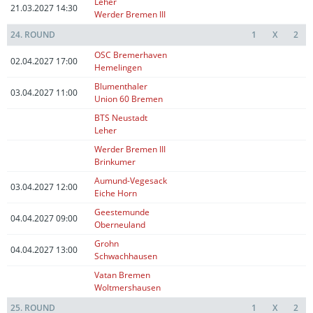
Leher
21.03.2027 14:30
Werder Bremen III
24. ROUND
1
X
2
OSC Bremerhaven
02.04.2027 17:00
Hemelingen
Blumenthaler
03.04.2027 11:00
Union 60 Bremen
BTS Neustadt
Leher
Werder Bremen III
Brinkumer
Aumund-Vegesack
03.04.2027 12:00
Eiche Horn
Geestemunde
04.04.2027 09:00
Oberneuland
Grohn
04.04.2027 13:00
Schwachhausen
Vatan Bremen
Woltmershausen
25. ROUND
1
X
2