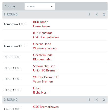
Bonus bets are non-
withdrawable. In
Sort by:
round
partnership with Kansas
Crossing Casino and
Hotel. Promotional offers
1. ROUND
1
X
2
not available in
Mississippi, New York,
Ontario, or Puerto Rico.
Brinkumer
Tomorrow 11:00
Hemelingen
BTS Neustadt
OSC Bremerhaven
Oberneuland
Tomorrow 13:00
Woltmershausen
Geestemunde
09.08. 09:00
Blumenthaler
Schwachhausen
09.08. 11:00
Union 60 Bremen
Werder Bremen III
09.08. 13:00
Vatan Bremen
Leher
09.08. 13:30
Eiche Horn
2. ROUND
1
X
2
OSC Bremerhaven
11.08. 17:00