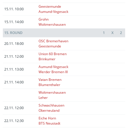
Geestemunde
15.11. 10:00
Aumund-Vegesack
Grohn
15.11. 14:00
Woltmershausen
15. ROUND
1
X
2
OSC Bremerhaven
20.11. 18:00
Geestemunde
Union 60 Bremen
21.11. 12:00
Brinkumer
Aumund-Vegesack
21.11. 13:00
Werder Bremen III
Vatan Bremen
21.11. 14:00
Blumenthaler
Woltmershausen
Leher
Schwachhausen
22.11. 12:00
Oberneuland
Eiche Horn
22.11. 12:30
BTS Neustadt