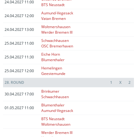
24.04.2027 11:00
BTS Neustadt
Aumund-Vegesack
24.04.2027 12:00
Vatan Bremen
Woltmershausen
24.04.2027 13:00
Werder Bremen III
Schwachhausen
25.04.2027 11:00
OSC Bremerhaven
Eiche Horn
25.04.2027 11:30
Blumenthaler
Hemelingen
25.04.2027 12:00
Geestemunde
28. ROUND
1
X
2
Brinkumer
30.04.2027 17:00
Schwachhausen
Blumenthaler
01.05.2027 11:00
Aumund-Vegesack
BTS Neustadt
Woltmershausen
Werder Bremen III