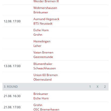
Werder Bremen III
Woltmershausen
Brinkumer
Aumund-Vegesack
12.08. 17:00
BTS Neustadt
Eiche Horn
Grohn
Hemelingen
Leher
Vatan Bremen
Geestemunde
Blumenthaler
13.08. 17:00
Schwachhausen
Union 60 Bremen
Oberneuland
3. ROUND
1
X
2
Brinkumer
21.08. 16:30
Eiche Horn
Grohn
21.08. 17:00
OSC Bremerhaven