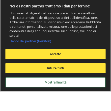
Noi e i nostri partner trattiamo i dati per fornire:
Utilizzare dati di geolocalizzazione precisi. Scansione attiva
delle caratteristiche del dispositivo ai fini dell’identificazione.
Archiviare informazioni su dispositivo e/o accedervi. Pubblicità
e contenuti personalizzati, misurazione delle prestazioni dei
contenuti e degli annunci, ricerche sul pubblico, sviluppo di
servizi.
Elenco dei partner (fornitori)
Accetto
Rifiuta tutti
Mostra finalità