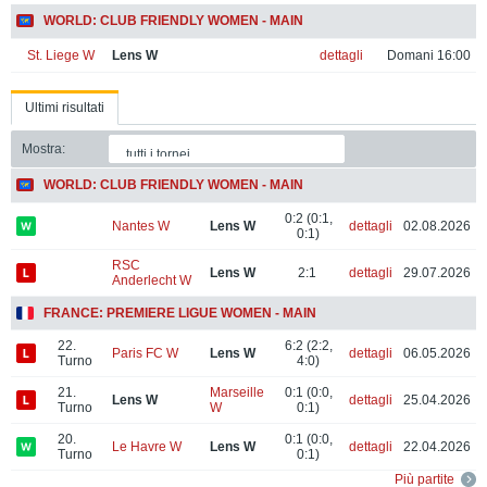
WORLD: CLUB FRIENDLY WOMEN - MAIN
St. Liege W
Lens W
dettagli
Domani 16:00
Ultimi risultati
Mostra:
WORLD: CLUB FRIENDLY WOMEN - MAIN
0:2 (0:1,
Nantes W
Lens W
dettagli
02.08.2026
0:1)
RSC
Lens W
2:1
dettagli
29.07.2026
Anderlecht W
FRANCE: PREMIERE LIGUE WOMEN - MAIN
22.
6:2 (2:2,
Paris FC W
Lens W
dettagli
06.05.2026
Turno
4:0)
21.
Marseille
0:1 (0:0,
Lens W
dettagli
25.04.2026
Turno
W
0:1)
20.
0:1 (0:0,
Le Havre W
Lens W
dettagli
22.04.2026
Turno
0:1)
Più partite