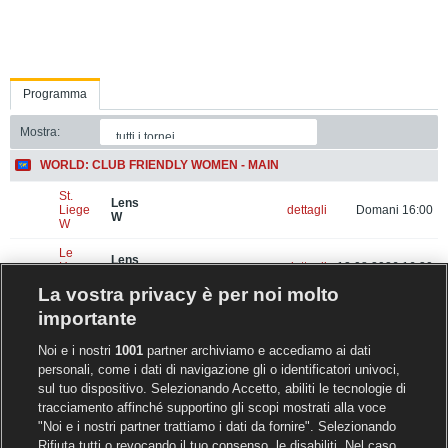
Programma
Mostra:
WORLD: CLUB FRIENDLY WOMEN - MAIN
St.
Lens
Liege
dettagli
Domani 16:00
W
W
Le
Lens
Havre
dettagli
12.08.2026 16:30
W
W
La vostra privacy è per noi molto
FRANCE: PREMIERE LIGUE WOMEN - MAIN
importante
1.
PSG
Lens W
dettagli
05.09.2026 17:00
Noi e i nostri
1001
partner archiviamo e accediamo ai dati
Turno
W
personali, come i dati di navigazione gli o identificatori univoci,
Più partite
sul tuo dispositivo. Selezionando Accetto, abiliti le tecnologie di
tracciamento affinché supportino gli scopi mostrati alla voce
"Noi e i nostri partner trattiamo i dati da fornire". Selezionando
Rifiuta tutti o revocando il tuo consenso, le disabiliti. Nel caso