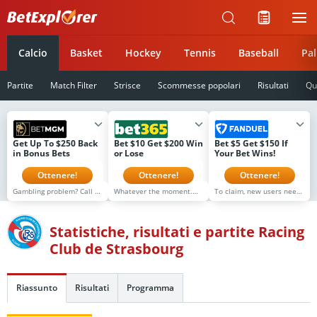
Betexplorer
Calcio
Basket
Hockey
Tennis
Baseball
Pal
Partite
Match Filter
Strisce
Scommesse popolari
Risultati
Qu
Get Up To $250 Back
Bet $10 Get $200 Win
Bet $5 Get $150 If
in Bonus Bets
or Lose
Your Bet Wins!
Ottenere!
Ottenere!
Ottenere!
Gambling problem? Call 1-
Whatever the moment.
To claim, new users need
800-GAMBLER or 1-800-
It's Never Ordinary at
to register, make a first-
MY-RESET (Available in
bet365. That's why if you
time deposit of $5 or
the US) 877-8-HOPENY or
sign up now you will
more, and then simply
text HOPENY (467369)
receive $200 in Bonus
place their first real-
Statistiche, risultati e partite Racing
(NY) 1-800-327-5050 (MA),
Bets Win or Lose when
money wager on any
1-800-BETS-OFF (IA), 1-
you bet $5! Minimum $10
FanDuel Sportsbook
Club de Strasbourg
800-981-0023 (PR) 21+
deposit required.
market (no odds limits)
only. Please Gamble
Minimum odds -500 or
that is live on platform.
Responsibly. See
greater. Bonus Bets wager
All users will receive their
BetMGM.com for Terms.
excluded from returns.
$150 in Bonus Bets If Your
First Bet Offer for new
New customers only.
Bet Wins within 72 hours
Riassunto
Risultati
Programma
customers only (if
T&CS, time limits and
of the bet settlement.
applicable). Subject to
exclusions apply.
eligibility requirements.