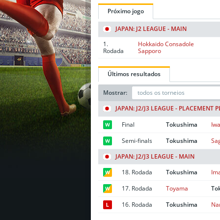
Próximo jogo
JAPAN: J2 LEAGUE - MAIN
1.
Hokkaido Consadole
Rodada
Sapporo
Últimos resultados
Mostrar:
todos os torneios
JAPAN: J2/J3 LEAGUE - PLACEMENT P
Final
Tokushima
Iwa
Semi-finals
Tokushima
Sa
JAPAN: J2/J3 LEAGUE - MAIN
18. Rodada
Tokushima
Ima
17. Rodada
Toyama
To
16. Rodada
Tokushima
Na