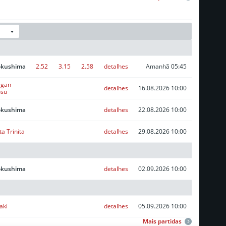
okushima
2.52
3.15
2.58
detalhes
Amanhã 05:45
agan
detalhes
16.08.2026 10:00
su
okushima
detalhes
22.08.2026 10:00
ta Trinita
detalhes
29.08.2026 10:00
okushima
detalhes
02.09.2026 10:00
aki
detalhes
05.09.2026 10:00
Mais partidas