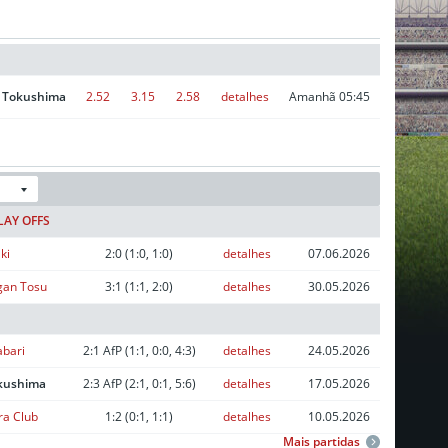
Tokushima
2.52
3.15
2.58
detalhes
Amanhã 05:45
LAY OFFS
ki
2:0 (1:0, 1:0)
detalhes
07.06.2026
gan Tosu
3:1 (1:1, 2:0)
detalhes
30.05.2026
bari
2:1
AfP
(1:1, 0:0, 4:3)
detalhes
24.05.2026
kushima
2:3
AfP
(2:1, 0:1, 5:6)
detalhes
17.05.2026
ra Club
1:2 (0:1, 1:1)
detalhes
10.05.2026
Mais partidas