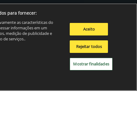
os para fornecer:
ivamente as características do
acessar informações em um
Aceito
os, medição de publicidade e
 de serviços..
Rejeitar todos
Mostrar finalidades