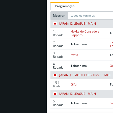
Programação
Mostrar:
todos os torneios
JAPAN: J2 LEAGUE - MAIN
1.
Hokkaido Consadole
T
Rodada
Sapporo
2.
S
Tokushima
Rodada
To
3.
Iwata
T
Rodada
4.
Tokushima
Oi
Rodada
JAPAN: J.LEAGUE CUP - FIRST STAGE
1/64-
Gifu
T
finals
JAPAN: J2 LEAGUE - MAIN
5.
Tokushima
Iw
Rodada