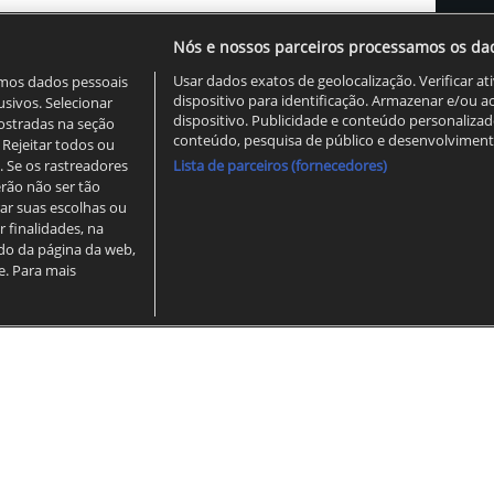
ortis serve como um único lugar onde você pode ver como o Tokushima
Nós e nossos parceiros processamos os dad
 em casa/fora ou em que boa forma o Tokushima Vortis está. Encontre os
ma Vortis jogou até agora e os próximos jogos que o Tokushima Vortis
Usar dados exatos de geolocalização. Verificar at
mos dados pessoais
xibidas em todos os resultados do Tokushima Vortis na temporada até
dispositivo para identificação. Armazenar e/ou 
sivos. Selecionar
dispositivo. Publicidade e conteúdo personalizad
ostradas na seção
conteúdo, pesquisa de público e desenvolvimento
 Rejeitar todos ou
. Se os rastreadores
Lista de parceiros (fornecedores)
rão não ser tão
rar suas escolhas ou
 finalidades, na
rdo da página da web,
e. Para mais