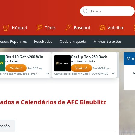
Hóquei
Ténis
Basebol
Voleibol
ostas Populares
Resultados
Odds em queda
Minhas Seleções
Bet $10 Get $200 Win
Get Up To $250 Back
Minh
or Lose
in Bonus Bets
Visitar!
Visitar!
bet365.us
BetMGM.us
N
r the moment. It's Never
Gambling problem? Call 1-800-GAMBLER
 at bet365. That's why if you
or 1-800-MY-RESET (Available in the US)
 now you will receive $200 in
877-8-HOPENY or text HOPENY
ets Win or Lose when you bet
(467369) (NY) 1-800-327-5050 (MA), 1-
imum $10 deposit required.
800-BETS-OFF (IA), 1-800-981-0023 (PR)
 odds -500 or greater. Bonus
21+ only. Please Gamble Responsibly.
ger excluded from returns. New
See BetMGM.com for Terms. First Bet
rs only. T&CS, time limits and
Offer for new customers only (if
tados e Calendários de AFC Blaublitz
ons apply.
applicable). Subject to eligibility
requirements. Bonus bets are non-
withdrawable. In partnership with
Kansas Crossing Casino and Hotel.
Promotional offers not available in
Mississippi, New York, Ontario, or
Puerto Rico.
mação