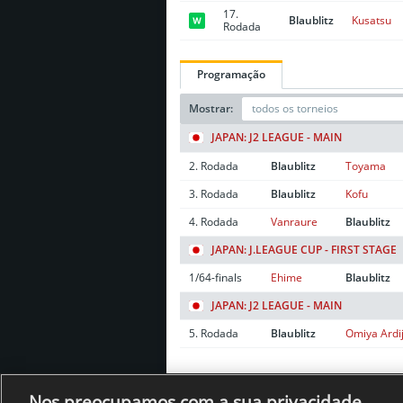
17.
Blaublitz
Kusatsu
Rodada
Programação
Mostrar:
todos os torneios
JAPAN: J2 LEAGUE - MAIN
2. Rodada
Blaublitz
Toyama
3. Rodada
Blaublitz
Kofu
4. Rodada
Vanraure
Blaublitz
JAPAN: J.LEAGUE CUP - FIRST STAGE
1/64-finals
Ehime
Blaublitz
JAPAN: J2 LEAGUE - MAIN
5. Rodada
Blaublitz
Omiya Ardi
Ajuda:
A página de informações do AFC Blaublit
Nos preocupamos com a sua privacidade