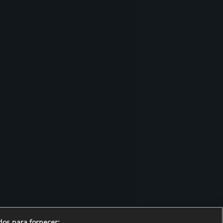
os para fornecer: