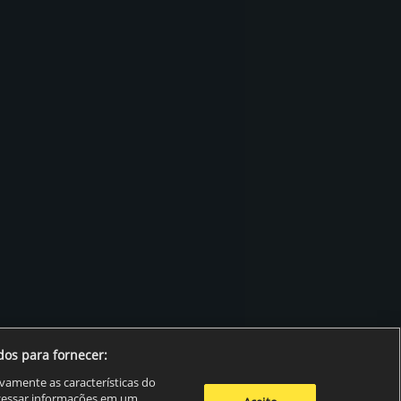
os para fornecer:
ivamente as características do
acessar informações em um