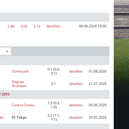
detalhes
08.08.2026 10:00
2.40
3.05
3.13
0:1 (0:0,
Dortmund
detalhes
01.08.2026
0:1)
Nagoya
2:1
detalhes
21.07.2026
Grampus
Y OFFS
1:3 (0:3,
Cerezo Osaka
detalhes
06.06.2026
1:0)
2:2 (1:1,
ka
FC Tokyo
detalhes
30.05.2026
1:1)