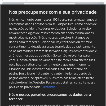
Mostrar:
todos os torneios
Nos preocupamos com a sua privacidade
JAPAN: J1 LEAGUE - MAIN
Nós, em conjunto com nossos
1001
parceiros, armazenamos e
1.
Cerezo
Okayama
1.85
3.60
3.97
detalhes
Amanhã 10:
acessamos dados pessoais em seu dispositivo, como dados de
Rodada
Osaka
navegação ou identificadores exclusivos. Selecionar Aceito
2.
V-Varen
ativará tecnologias de rastreamento em apoio às finalidades
Okayama
detalhes
15.08.2026 09:
Rodada
Nagasaki
mostradas na seção "Nós e nossos parceiros tratamos os
3.
dados para fornecer:". Selecionar Rejeitar todos ou retirar o
Okayama
Verdy
detalhes
22.08.2026 09:
Rodada
consentimento desativará essas tecnologias de rastreamento.
Se os rastreadores forem desativados, alguns dos conteúdos e
4.
Nagoya
Okayama
detalhes
29.08.2026 10:
Rodada
Grampus
anúncios mostrados poderão não ser tão relevantes para
você. É possível abrir novamente este menu para alterar suas
5.
Chiba
Okayama
detalhes
02.09.2026 10:
escolhas ou retirar o consentimento a qualquer momento,
Rodada
clicando no link Mostrar finalidades, na parte inferior da
6.
Sanfrecce
página [ou o ícone flutuante no canto inferior esquerdo da
Okayama
detalhes
06.09.2026 09:
Rodada
Hiroshima
página da web, se aplicável]. Suas escolhas terão efeito neste
Mais partidas
veículo/domínio: Website. Para mais detalhes, consulte nossa
política de privacidade.
Terceiros
Ajuda:
A página de informações do Fagiano Okayama FC serve como um único
Nós e nossos parceiros processamos os dados para
lugar onde você pode ver como o Fagiano Okayama FC está na tabela geral, na
fornecer:
tabela de jogos em casa/fora ou em que boa forma o Fagiano Okayama FC está.
Encontre os resultados listados das partidas que o Fagiano Okayama FC jogou até
Usar dados exatos de geolocalização. Verificar ativamente as