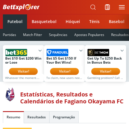
Betexplorer
Futebol
Basquetebol
Hóquei
Ténis
Basebol
Partidas
Match Filter
Sequências
Apostas Populares
Resultados
Bet $10 Get $200 Win
Bet $5 Get $150 If
Get Up To $250 Back
or Lose
Your Bet Wins!
in Bonus Bets
Visitar!
Visitar!
Visitar!
Whatever the moment.
To claim, new users need
Gambling problem? Call 1-
It's Never Ordinary at
to register, make a first-
800-GAMBLER or 1-800-
bet365. That's why if you
time deposit of $5 or
MY-RESET (Available in
sign up now you will
more, and then simply
the US) 877-8-HOPENY or
receive $200 in Bonus
place their first real-
text HOPENY (467369)
Estatísticas, Resultados e
Bets Win or Lose when
money wager on any
(NY) 1-800-327-5050 (MA),
you bet $5! Minimum $10
FanDuel Sportsbook
1-800-BETS-OFF (IA), 1-
Calendários de Fagiano Okayama FC
deposit required.
market (no odds limits)
800-981-0023 (PR) 21+
Minimum odds -500 or
that is live on platform.
only. Please Gamble
greater. Bonus Bets wager
All users will receive their
Responsibly. See
excluded from returns.
$150 in Bonus Bets If Your
BetMGM.com for Terms.
New customers only.
Bet Wins within 72 hours
First Bet Offer for new
Resumo
Resultados
Programação
T&CS, time limits and
of the bet settlement.
customers only (if
exclusions apply.
applicable). Subject to
eligibility requirements.