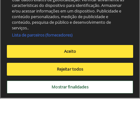
agora e os próximos jogos que o Fagiano Okayama FC jogará, além das odds de
características do dispositivo para identificação. Armazenar
apostas arquivadas exibidas em todos os resultados do Fagiano Okayama FC na
e/ou acessar informações em um dispositivo. Publicidade e
temporada até agora.
conteúdo personalizados, medição de publicidade e
conteúdo, pesquisa de público e desenvolvimento de
serviços..
Lista de parceiros (fornecedores)
Aceito
Rejeitar todos
Mostrar finalidades