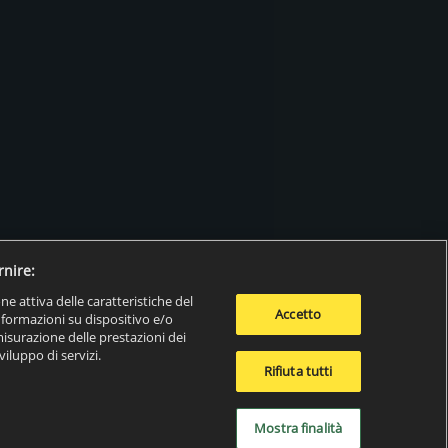
rnire:
one attiva delle caratteristiche del
Accetto
 informazioni su dispositivo e/o
misurazione delle prestazioni dei
iluppo di servizi.
Rifiuta tutti
Mostra finalità