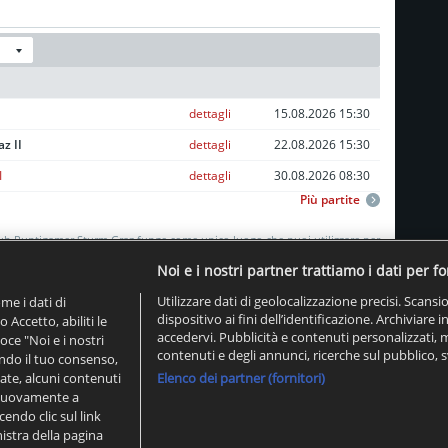
dettagli
15.08.2026 15:30
z II
dettagli
22.08.2026 15:30
I
dettagli
30.08.2026 08:30
Più partite
lub Puntigamer Sturm Graz funge come unico luogo che puoi utilizzare per
rm Graz nella classifica, nella classifica in casa/trasferta o sullo stato di
Noi e i nostri partner trattiamo i dati per fo
i risultati elencati delle partite giocate dalla Sportklub Puntigamer
portklub Puntigamer Sturm Graz giocherà, oltre all'archivio delle quote
Utilizzare dati di geolocalizzazione precisi. Scansi
me i dati di
 della Sportklub Puntigamer Sturm Graz nella stagione.
dispositivo ai fini dell’identificazione. Archiviare
 Accetto, abiliti le
accedervi. Pubblicità e contenuti personalizzati, 
oce "Noi e i nostri
contenuti e degli annunci, ricerche sul pubblico, sv
ando il tuo consenso,
tate, alcuni contenuti
Elenco dei partner (fornitori)
e nuovamente a
endo clic sul link
nistra della pagina