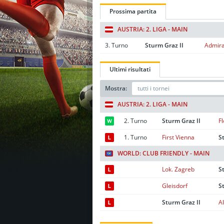
Prossima partita
AUSTRIA: 2. LIGA - MAIN
3. Turno
Sturm Graz II
Admir
Ultimi risultati
Mostra:
tutti i tornei
AUSTRIA: 2. LIGA - MAIN
2. Turno
Sturm Graz II
Fl
1. Turno
First Vienna
S
WORLD: CLUB FRIENDLY - MAIN
Lok. Zagreb
S
Gleisdorf
S
Sturm Graz II
Al