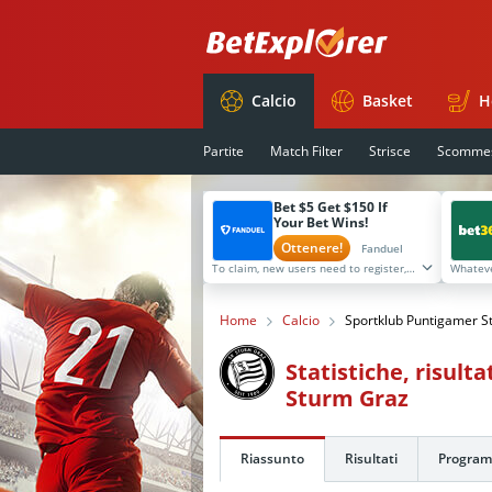
Betexplorer
Calcio
Basket
H
Partite
Match Filter
Strisce
Scommes
Bet $5 Get $150 If
Your Bet Wins!
Ottenere!
Fanduel
To claim, new users need to register,
Whateve
make a first-time deposit of $5 or more,
Ordinary
and then simply place their first real-
sign up
money wager on any FanDuel
Bonus B
Home
Calcio
Sportklub Puntigamer S
Sportsbook market (no odds limits) that
$5! Min
is live on platform. All users will
Minimum
receive their $150 in Bonus Bets If Your
Bets wa
Bet Wins within 72 hours of the bet
custome
Statistiche, risult
settlement.
exclusi
Sturm Graz
Riassunto
Risultati
Progra