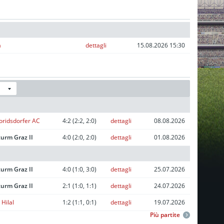
a
dettagli
15.08.2026 15:30
oridsdorfer AC
4:2 (2:2, 2:0)
dettagli
08.08.2026
turm Graz II
4:0 (2:0, 2:0)
dettagli
01.08.2026
turm Graz II
4:0 (1:0, 3:0)
dettagli
25.07.2026
turm Graz II
2:1 (1:0, 1:1)
dettagli
24.07.2026
 Hilal
1:2 (1:1, 0:1)
dettagli
19.07.2026
Più partite