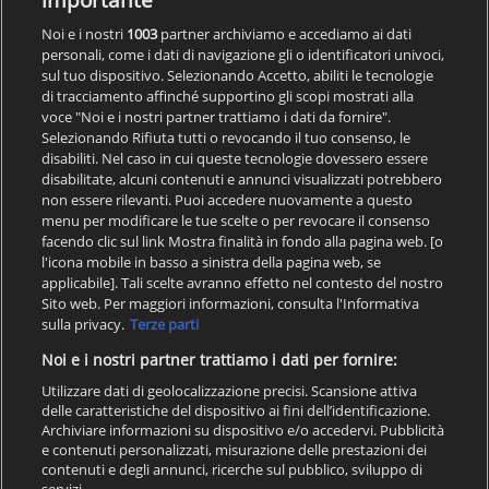
3.
Noi e i nostri
1003
partner archiviamo e accediamo ai dati
Olimpia
Motagua
dettagli
16.08.2026 23:15
Turno
personali, come i dati di navigazione gli o identificatori univoci,
sul tuo dispositivo. Selezionando Accetto, abiliti le tecnologie
4.
Motagua
UPNFM
dettagli
22.08.2026 01:00
Turno
di tracciamento affinché supportino gli scopi mostrati alla
voce "Noi e i nostri partner trattiamo i dati da fornire".
NORTH & CENTRAL AMERICA: CONCACAF CENTRAL AMERICAN CUP -
Selezionando Rifiuta tutti o revocando il tuo consenso, le
MAIN
disabiliti. Nel caso in cui queste tecnologie dovessero essere
Group
Municipal
Motagua
dettagli
26.08.2026 02:30
disabilitate, alcuni contenuti e annunci visualizzati potrebbero
D
non essere rilevanti. Puoi accedere nuovamente a questo
HONDURAS: LIGA NACIONAL - APERTURA
menu per modificare le tue scelte o per revocare il consenso
facendo clic sul link Mostra finalità in fondo alla pagina web. [o
5.
Motagua
Olancho
dettagli
30.08.2026 01:30
l'icona mobile in basso a sinistra della pagina web, se
Turno
applicabile]. Tali scelte avranno effetto nel contesto del nostro
Più partite
Sito web. Per maggiori informazioni, consulta l'Informativa
sulla privacy.
Terze parti
Aiuto:
la pagina delle informazioni sulla Club Deportivo Motagua funge come
Noi e i nostri partner trattiamo i dati per fornire:
unico luogo che puoi utilizzare per vedere la posizione della Club Deportivo
Motagua nella classifica, nella classifica in casa/trasferta o sullo stato di forma di
Utilizzare dati di geolocalizzazione precisi. Scansione attiva
Club Deportivo Motagua. Trova i risultati elencati delle partite giocate dalla Club
delle caratteristiche del dispositivo ai fini dell’identificazione.
Deportivo Motagua finora e le prossime partite che la Club Deportivo Motagua
giocherà, oltre all'archivio delle quote delle scommesse visualizzate in tutti i
Archiviare informazioni su dispositivo e/o accedervi. Pubblicità
risultati della Club Deportivo Motagua nella stagione.
e contenuti personalizzati, misurazione delle prestazioni dei
contenuti e degli annunci, ricerche sul pubblico, sviluppo di