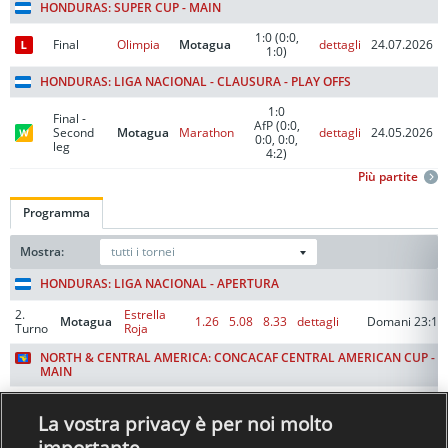
HONDURAS: SUPER CUP - MAIN
1:0 (0:0,
Final
Olimpia
Motagua
dettagli
24.07.2026
1:0)
HONDURAS: LIGA NACIONAL - CLAUSURA - PLAY OFFS
1:0
Final -
AfP
(0:0,
Second
Motagua
Marathon
dettagli
24.05.2026
0:0, 0:0,
leg
4:2)
Più partite
Programma
Mostra:
tutti i tornei
HONDURAS: LIGA NACIONAL - APERTURA
2.
Estrella
Motagua
1.26
5.08
8.33
dettagli
Domani 23:15
Turno
Roja
NORTH & CENTRAL AMERICA: CONCACAF CENTRAL AMERICAN CUP -
MAIN
Group
Motagua
Cartagines
dettagli
13.08.2026 01:00
D
La vostra privacy è per noi molto
importante
HONDURAS: LIGA NACIONAL - APERTURA