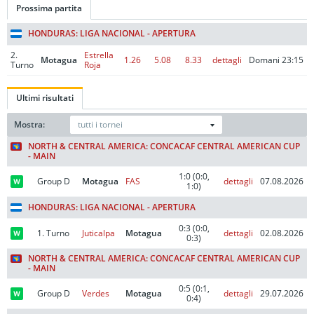
Bonus bets are non-
Prossima partita
withdrawable. In
partnership with Kansas
Crossing Casino and
HONDURAS: LIGA NACIONAL - APERTURA
Hotel. Promotional offers
not available in
Mississippi, New York,
2.
Estrella
Motagua
1.26
5.08
8.33
dettagli
Domani 23:15
Ontario, or Puerto Rico.
Turno
Roja
Ultimi risultati
Mostra:
tutti i tornei
NORTH & CENTRAL AMERICA: CONCACAF CENTRAL AMERICAN CUP
- MAIN
1:0 (0:0,
Group D
Motagua
FAS
dettagli
07.08.2026
1:0)
HONDURAS: LIGA NACIONAL - APERTURA
0:3 (0:0,
1. Turno
Juticalpa
Motagua
dettagli
02.08.2026
0:3)
NORTH & CENTRAL AMERICA: CONCACAF CENTRAL AMERICAN CUP
- MAIN
0:5 (0:1,
Group D
Verdes
Motagua
dettagli
29.07.2026
0:4)