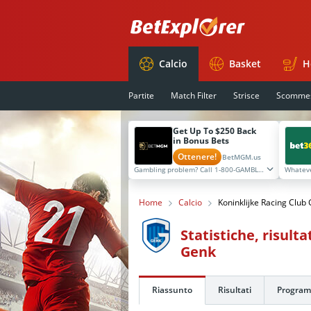
Betexplorer
Calcio
Basket
H
Partite
Match Filter
Strisce
Scommes
Get Up To $250 Back
in Bonus Bets
Ottenere!
BetMGM.us
Gambling problem? Call 1-800-GAMBLER
Whateve
or 1-800-MY-RESET (Available in the US)
Ordinary
877-8-HOPENY or text HOPENY
sign up
(467369) (NY) 1-800-327-5050 (MA), 1-
Bonus B
Home
Calcio
Koninklijke Racing Club
800-BETS-OFF (IA), 1-800-981-0023 (PR)
$5! Min
21+ only. Please Gamble Responsibly.
Minimum
See BetMGM.com for Terms. First Bet
Bets wa
Offer for new customers only (if
custome
Statistiche, risulta
applicable). Subject to eligibility
exclusi
requirements. Bonus bets are non-
Genk
withdrawable. In partnership with
Kansas Crossing Casino and Hotel.
Promotional offers not available in
Mississippi, New York, Ontario, or
Puerto Rico.
Riassunto
Risultati
Progra