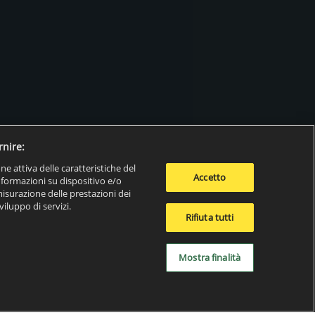
rnire:
one attiva delle caratteristiche del
Accetto
 informazioni su dispositivo e/o
misurazione delle prestazioni dei
iluppo di servizi.
Rifiuta tutti
Mostra finalità