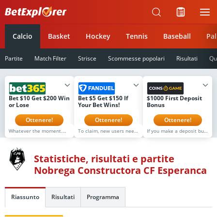
Betexplorer
Calcio
Basket
Hockey
Tennis
Baseball
Pal
Partite
Match Filter
Strisce
Scommesse popolari
Risultati
Qu
Bet $10 Get $200 Win
Bet $5 Get $150 If
$1000 First Deposit
or Lose
Your Bet Wins!
Bonus
Ottenere!
Ottenere!
Ottenere!
Whatever the moment.
To claim, new users need
If you make a deposit but
It's Never Ordinary at
to register, make a first-
don't select the bonus,
bet365. That's why if you
time deposit of $5 or
you can still activate it
sign up now you will
more, and then simply
later. However, the next
receive $200 in Bonus
place their first real-
stage will not open until
Statistiche, risultati e partite
Bets Win or Lose when
money wager on any
the current bonus is used.
you bet $5! Minimum $10
FanDuel Sportsbook
The bonus is available to
Nobrega Constructora CF Esperanca
deposit required.
market (no odds limits)
new users for the first 8
Minimum odds -500 or
that is live on platform.
days after registration
greater. Bonus Bets wager
All users will receive their
only. Full T&Cs at
excluded from returns.
$150 in Bonus Bets If Your
coins.game
New customers only.
Bet Wins within 72 hours
Riassunto
Risultati
Programma
T&CS, time limits and
of the bet settlement.
exclusions apply.