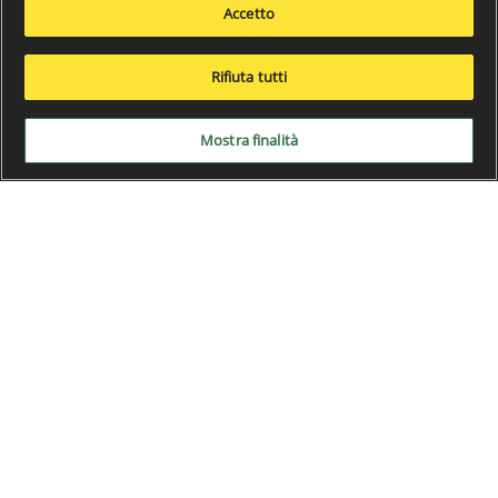
Accetto
Rifiuta tutti
Mostra finalità
Dati forniti da:
Gioca responsabilmente
Gambling Therapy
. 18+
Termini di utilizzo
Privacy Policy
GDPR e giornalismo