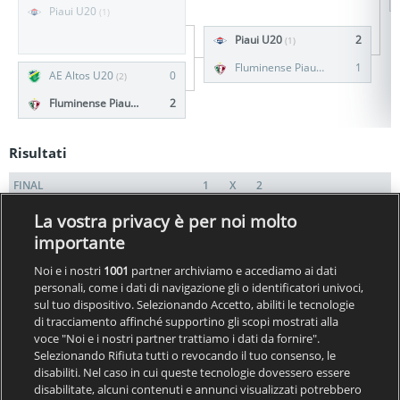
Piaui U20
(1)
Piaui U20
2
(1)
Fluminense Piaui U20
1
(3)
AE Altos U20
0
(2)
Fluminense Piaui U20
2
(3)
Risultati
FINAL
1
X
2
Picos U20
La vostra privacy è per noi molto
1:2
AfP
01.08.2024
Piaui U20
importante
Mostra tutti i risultati
Testa a testa
Noi e i nostri
1001
partner archiviamo e accediamo ai dati
personali, come i dati di navigazione gli o identificatori univoci,
sul tuo dispositivo. Selezionando Accetto, abiliti le tecnologie
Seleziona squadra
di tracciamento affinché supportino gli scopi mostrati alla
Seleziona squadra
voce "Noi e i nostri partner trattiamo i dati da fornire".
Selezionando Rifiuta tutti o revocando il tuo consenso, le
Tutto
disabiliti. Nel caso in cui queste tecnologie dovessero essere
disabilitate, alcuni contenuti e annunci visualizzati potrebbero