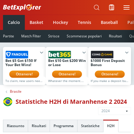
Betexplorer
Calcio
Basket
Hockey
Tennis
Baseball
Pal
Partite
Match Filter
Strisce
Scommesse popolari
Risultati
Qu
Bet $5 Get $150 If
Bet $10 Get $200 Win
$1000 First Deposit
Your Bet Wins!
or Lose
Bonus
Ottenere!
Ottenere!
Ottenere!
To claim, new users need
Whatever the moment.
If you make a deposit but
to register, make a first-
It's Never Ordinary at
don't select the bonus,
time deposit of $5 or
bet365. That's why if you
you can still activate it
Brasile
more, and then simply
sign up now you will
later. However, the next
place their first real-
receive $200 in Bonus
stage will not open until
money wager on any
Bets Win or Lose when
the current bonus is used.
Statistiche H2H di Maranhense 2 2024
FanDuel Sportsbook
you bet $5! Minimum $10
The bonus is available to
market (no odds limits)
deposit required.
new users for the first 8
that is live on platform.
Minimum odds -500 or
days after registration
2024
All users will receive their
greater. Bonus Bets wager
only. Full T&Cs at
$150 in Bonus Bets If Your
excluded from returns.
coins.game
Bet Wins within 72 hours
New customers only.
of the bet settlement.
T&CS, time limits and
Riassunto
Risultati
Programma
Statistiche
H2H
exclusions apply.