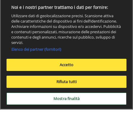
Noi e i nostri partner trattiamo i dati per fornire:
Utilizzare dati di geolocalizzazione precisi. Scansione attiva
delle caratteristiche del dispositivo ai fini dell’identificazione.
Archiviare informazioni su dispositivo e/o accedervi. Pubblicità
e contenuti personalizzati, misurazione delle prestazioni dei
contenuti e degli annunci, ricerche sul pubblico, sviluppo di
servizi.
Elenco dei partner (fornitori)
Accetto
Rifiuta tutti
Mostra finalità