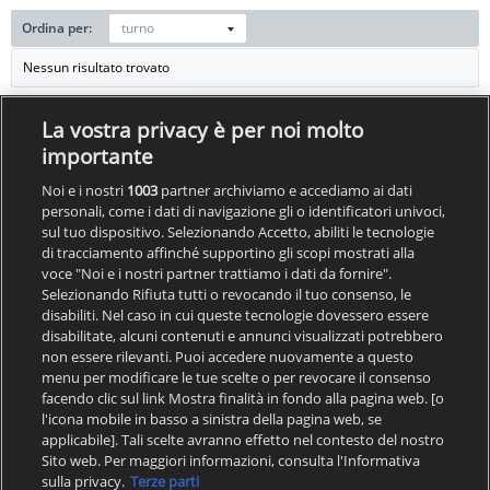
Bonus bets are non-
withdrawable. In
Ordina per:
turno
partnership with Kansas
Crossing Casino and
Hotel. Promotional offers
Nessun risultato trovato
not available in
Mississippi, New York,
Ontario, or Puerto Rico.
La vostra privacy è per noi molto
importante
Noi e i nostri
1003
partner archiviamo e accediamo ai dati
personali, come i dati di navigazione gli o identificatori univoci,
sul tuo dispositivo. Selezionando Accetto, abiliti le tecnologie
di tracciamento affinché supportino gli scopi mostrati alla
voce "Noi e i nostri partner trattiamo i dati da fornire".
Selezionando Rifiuta tutti o revocando il tuo consenso, le
disabiliti. Nel caso in cui queste tecnologie dovessero essere
disabilitate, alcuni contenuti e annunci visualizzati potrebbero
non essere rilevanti. Puoi accedere nuovamente a questo
menu per modificare le tue scelte o per revocare il consenso
facendo clic sul link Mostra finalità in fondo alla pagina web. [o
l'icona mobile in basso a sinistra della pagina web, se
applicabile]. Tali scelte avranno effetto nel contesto del nostro
Sito web. Per maggiori informazioni, consulta l'Informativa
sulla privacy.
Terze parti