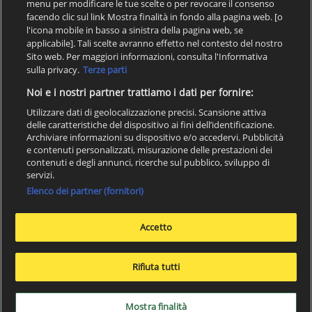
menu per modificare le tue scelte o per revocare il consenso
facendo clic sul link Mostra finalità in fondo alla pagina web. [o
Servizio di quote scommesse fornito in collaborazione
l'icona mobile in basso a sinistra della pagina web, se
con
OddsPortal.com
applicabile]. Tali scelte avranno effetto nel contesto del nostro
Sito web. Per maggiori informazioni, consulta l'Informativa
Aiuto:
questa pagina serve a visualizzare i dati generali, casa, trasferta, moduli e
sulla privacy.
Terze parti
altre classifiche calcio relative a Acreano 2027, in ordine di categoria Brazil delle
statistiche sportive di BetExplorer. Oltre alle classifiche, alle statistiche e ai risultati
Noi e i nostri partner trattiamo i dati per fornire:
calcio, puoi vedere le quote in archivio delle partite precedenti in Acreano 2027. Le
schede nella parte superiore della pagina ti consentono di vedere i risultati
Utilizzare dati di geolocalizzazione precisi. Scansione attiva
completi di Acreano 2027, il calendario e le statistiche del campionato che ti
delle caratteristiche del dispositivo ai fini dell’identificazione.
informano sull'andamento dell'intera competizione. Utilizza la voce calcio nella
navigazione principale per sfogliare altri campionati calcio e per trovare altre
Archiviare informazioni su dispositivo e/o accedervi. Pubblicità
competizioni della categoria Brazil, inclusi archivio, classifiche e statistiche.
e contenuti personalizzati, misurazione delle prestazioni dei
contenuti e degli annunci, ricerche sul pubblico, sviluppo di
servizi.
Elenco dei partner (fornitori)
Accetto
Rifiuta tutti
Mostra finalità