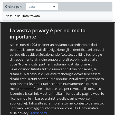
Bonus bets are non-
withdrawable. In
Ordina per:
data
partnership with Kansas
Crossing Casino and
Hotel. Promotional offers
Nessun risultato trovato
not available in
Mississippi, New York,
Ontario, or Puerto Rico.
Aiuto:
questa pagina serve a visualizzare i risultati completi per Vorarlberg
La vostra privacy è per noi molto
2026/2027, ordinati nella categoria calcio - Austria. Utilizza l'elenco completo dei
importante
risultati in Vorarlberg 2026/2027 e utilizza la connessione per archiviare le quote
delle scommesse. Clicca sui dettagli della partita e scopri il risultato, nonché le
Noi e i nostri
1003
partner archiviamo e accediamo ai dati
quote 1X2, under/over, handicap asiatico e moneyline offerte per la partita giocata
in Vorarlberg 2026/2027.
personali, come i dati di navigazione gli o identificatori univoci,
sul tuo dispositivo. Selezionando Accetto, abiliti le tecnologie
di tracciamento affinché supportino gli scopi mostrati alla
voce "Noi e i nostri partner trattiamo i dati da fornire".
Selezionando Rifiuta tutti o revocando il tuo consenso, le
disabiliti. Nel caso in cui queste tecnologie dovessero essere
disabilitate, alcuni contenuti e annunci visualizzati potrebbero
non essere rilevanti. Puoi accedere nuovamente a questo
menu per modificare le tue scelte o per revocare il consenso
facendo clic sul link Mostra finalità in fondo alla pagina web. [o
l'icona mobile in basso a sinistra della pagina web, se
applicabile]. Tali scelte avranno effetto nel contesto del nostro
Sito web. Per maggiori informazioni, consulta l'Informativa
sulla privacy.
Terze parti