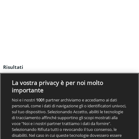
Risultati
Nessun risultato trovato
La vostra privacy è per noi molto
importante
Mostra tutti i risultati
Testa a testa
Noi e i nostri
1001
partner archiviamo e accediamo ai dati
personali, come i dati di navigazione gli o identificatori univoci,
sul tuo dispositivo. Selezionando Accetto, abiliti le tecnologie
Seleziona squadra
di tracciamento affinché supportino gli scopi mostrati alla
Seleziona squadra
voce "Noi e i nostri partner trattiamo i dati da fornire".
Selezionando Rifiuta tutti o revocando il tuo consenso, le
Tutto
disabiliti. Nel caso in cui queste tecnologie dovessero essere