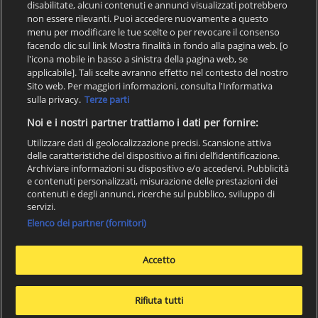
disabilitate, alcuni contenuti e annunci visualizzati potrebbero
non essere rilevanti. Puoi accedere nuovamente a questo
menu per modificare le tue scelte o per revocare il consenso
Servizio di quote scommesse fornito in collaborazione
facendo clic sul link Mostra finalità in fondo alla pagina web. [o
con
OddsPortal.com
l'icona mobile in basso a sinistra della pagina web, se
applicabile]. Tali scelte avranno effetto nel contesto del nostro
Aiuto:
questa pagina serve a visualizzare i dati generali, casa, trasferta, moduli e
Sito web. Per maggiori informazioni, consulta l'Informativa
altre classifiche calcio relative a Super Cup 2026/2027, in ordine di categoria
sulla privacy.
Terze parti
Argentina delle statistiche sportive di BetExplorer. Oltre alle classifiche, alle
statistiche e ai risultati calcio, puoi vedere le quote in archivio delle partite
Noi e i nostri partner trattiamo i dati per fornire:
precedenti in Super Cup 2026/2027. Le schede nella parte superiore della pagina ti
consentono di vedere i risultati completi di Super Cup 2026/2027, il calendario e le
Utilizzare dati di geolocalizzazione precisi. Scansione attiva
statistiche del campionato che ti informano sull'andamento dell'intera
delle caratteristiche del dispositivo ai fini dell’identificazione.
competizione. Utilizza la voce calcio nella navigazione principale per sfogliare altri
campionati calcio e per trovare altre competizioni della categoria Argentina, inclusi
Archiviare informazioni su dispositivo e/o accedervi. Pubblicità
archivio, classifiche e statistiche.
e contenuti personalizzati, misurazione delle prestazioni dei
contenuti e degli annunci, ricerche sul pubblico, sviluppo di
servizi.
Elenco dei partner (fornitori)
Accetto
Rifiuta tutti