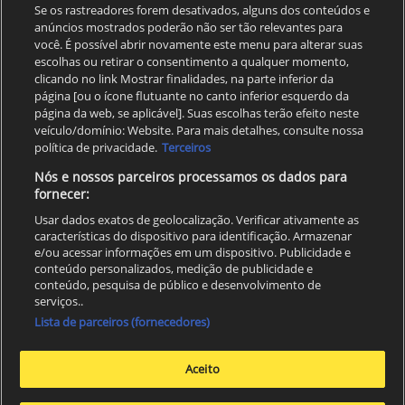
Se os rastreadores forem desativados, alguns dos conteúdos e
Programação
anúncios mostrados poderão não ser tão relevantes para
você. É possível abrir novamente este menu para alterar suas
Mostrar:
todos os torneios
escolhas ou retirar o consentimento a qualquer momento,
clicando no link Mostrar finalidades, na parte inferior da
Nenhuma partida encontrada
página [ou o ícone flutuante no canto inferior esquerdo da
Mais partidas
página da web, se aplicável]. Suas escolhas terão efeito neste
veículo/domínio: Website. Para mais detalhes, consulte nossa
política de privacidade.
Terceiros
Ajuda:
A página de informações do Township Rollers Football Club serve como um
único lugar onde você pode ver como o Township Rollers Football Club está na
Nós e nossos parceiros processamos os dados para
tabela geral, na tabela de jogos em casa/fora ou em que boa forma o Township
fornecer:
Rollers Football Club está. Encontre os resultados listados das partidas que o
Township Rollers Football Club jogou até agora e os próximos jogos que o
Usar dados exatos de geolocalização. Verificar ativamente as
Township Rollers Football Club jogará, além das odds de apostas arquivadas
características do dispositivo para identificação. Armazenar
exibidas em todos os resultados do Township Rollers Football Club na temporada
e/ou acessar informações em um dispositivo. Publicidade e
até agora.
conteúdo personalizados, medição de publicidade e
conteúdo, pesquisa de público e desenvolvimento de
serviços..
Lista de parceiros (fornecedores)
Aceito