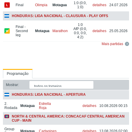
1:0 (0:0,
Final
Olimpia
Motagua
detalhes
24.07.2026
1:0)
HONDURAS: LIGA NACIONAL - CLAUSURA - PLAY OFFS
1:0
Final -
AfP
(0:0,
Second
Motagua
Marathon
detalhes
25.05.2026
0:0, 0:0,
leg
4:2)
Mais partidas
Programação
Mostrar:
HONDURAS: LIGA NACIONAL - APERTURA
2.
Estrella
Motagua
detalhes
10.08.2026 00:15
Rodada
Roja
NORTH & CENTRAL AMERICA: CONCACAF CENTRAL AMERICAN
CUP - MAIN
Group
Motagua
Cartagines
detalhes
13.08.2026 02:00