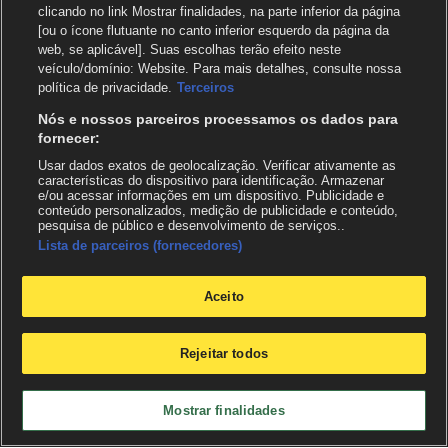
clicando no link Mostrar finalidades, na parte inferior da página
[ou o ícone flutuante no canto inferior esquerdo da página da
web, se aplicável]. Suas escolhas terão efeito neste
veículo/domínio: Website. Para mais detalhes, consulte nossa
política de privacidade.
Terceiros
Nós e nossos parceiros processamos os dados para
fornecer:
Ajuda:
A página de informações do Club Deportivo Motagua serve como um único lugar
Usar dados exatos de geolocalização. Verificar ativamente as
onde você pode ver como o Club Deportivo Motagua está na tabela geral, na tabela de
características do dispositivo para identificação. Armazenar
jogos em casa/fora ou em que boa forma o Club Deportivo Motagua está. Encontre os
e/ou acessar informações em um dispositivo. Publicidade e
conteúdo personalizados, medição de publicidade e conteúdo,
resultados listados das partidas que o Club Deportivo Motagua jogou até agora e os
pesquisa de público e desenvolvimento de serviços..
próximos jogos que o Club Deportivo Motagua jogará, além das odds de apostas
arquivadas exibidas em todos os resultados do Club Deportivo Motagua na temporada
Lista de parceiros (fornecedores)
até agora.
Aceito
Rejeitar todos
Mostrar finalidades