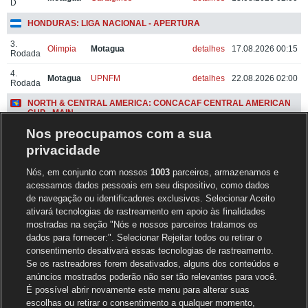
D
HONDURAS: LIGA NACIONAL - APERTURA
3.
Olimpia
Motagua
detalhes
17.08.2026 00:15
Rodada
4.
Motagua
UPNFM
detalhes
22.08.2026 02:00
Rodada
NORTH & CENTRAL AMERICA: CONCACAF CENTRAL AMERICAN
CUP - MAIN
Nos preocupamos com a sua
Group
Municipal
Motagua
detalhes
26.08.2026 03:30
D
privacidade
HONDURAS: LIGA NACIONAL - APERTURA
Nós, em conjunto com nossos
1003
parceiros, armazenamos e
5.
acessamos dados pessoais em seu dispositivo, como dados
Motagua
Olancho
detalhes
30.08.2026 02:30
Rodada
de navegação ou identificadores exclusivos. Selecionar Aceito
Mais partidas
ativará tecnologias de rastreamento em apoio às finalidades
mostradas na seção "Nós e nossos parceiros tratamos os
dados para fornecer:". Selecionar Rejeitar todos ou retirar o
consentimento desativará essas tecnologias de rastreamento.
Se os rastreadores forem desativados, alguns dos conteúdos e
anúncios mostrados poderão não ser tão relevantes para você.
É possível abrir novamente este menu para alterar suas
escolhas ou retirar o consentimento a qualquer momento,