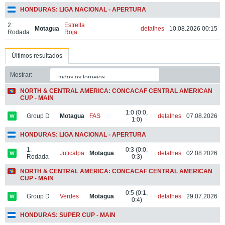
HONDURAS: LIGA NACIONAL - APERTURA
2.
Estrella
Motagua
detalhes
10.08.2026 00:15
Rodada
Roja
Últimos resultados
Mostrar:
NORTH & CENTRAL AMERICA: CONCACAF CENTRAL AMERICAN
CUP - MAIN
1:0 (0:0,
Group D
Motagua
FAS
detalhes
07.08.2026
1:0)
HONDURAS: LIGA NACIONAL - APERTURA
1.
0:3 (0:0,
Juticalpa
Motagua
detalhes
02.08.2026
Rodada
0:3)
NORTH & CENTRAL AMERICA: CONCACAF CENTRAL AMERICAN
CUP - MAIN
0:5 (0:1,
Group D
Verdes
Motagua
detalhes
29.07.2026
0:4)
HONDURAS: SUPER CUP - MAIN