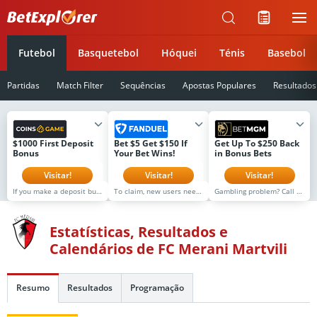
Betexplorer
Futebol
Basquetebol
Hóquei
Ténis
Basebol
Partidas
Match Filter
Sequências
Apostas Populares
Resultados
$1000 First Deposit
Bet $5 Get $150 If
Get Up To $250 Back
Bonus
Your Bet Wins!
in Bonus Bets
Visitar!
Visitar!
Visitar!
If you make a deposit but
To claim, new users need
Gambling problem? Call 1-
don't select the bonus,
to register, make a first-
800-GAMBLER or 1-800-
you can still activate it
time deposit of $5 or
MY-RESET (Available in
later. However, the next
more, and then simply
the US) 877-8-HOPENY or
stage will not open until
place their first real-
text HOPENY (467369)
Estatísticas, Resultados e
the current bonus is used.
money wager on any
(NY) 1-800-327-5050 (MA),
The bonus is available to
FanDuel Sportsbook
1-800-BETS-OFF (IA), 1-
Calendários de FC Merani Martvili
new users for the first 8
market (no odds limits)
800-981-0023 (PR) 21+
days after registration
that is live on platform.
only. Please Gamble
only. Full T&Cs at
All users will receive their
Responsibly. See
coins.game
$150 in Bonus Bets If Your
BetMGM.com for Terms.
Bet Wins within 72 hours
First Bet Offer for new
Resumo
Resultados
Programação
of the bet settlement.
customers only (if
applicable). Subject to
eligibility requirements.