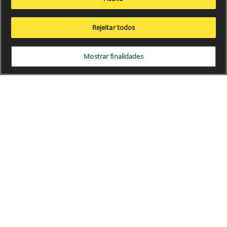
Rejeitar todos
Mostrar finalidades
Dados por:
18+ | Jogue com responsabilidade | Ministério da Fazenda adverte: Aposta
não é investimento. 18+
Termos de Uso
Política de Privacidade
GDPR e Jornalismo