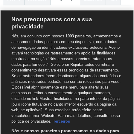
Bonus bets are non-
withdrawable. In
partnership with Kansas
Crossing Casino and
Hotel. Promotional offers
Ordenar por:
rodada
Nos preocupamos com a sua
not available in
Mississippi, New York,
privacidade
Ontario, or Puerto Rico.
Nenhuma partida encontrada
Nós, em conjunto com nossos
1003
parceiros, armazenamos e
acessamos dados pessoais em seu dispositivo, como dados
de navegação ou identificadores exclusivos. Selecionar Aceito
ativará tecnologias de rastreamento em apoio às finalidades
mostradas na seção "Nós e nossos parceiros tratamos os
dados para fornecer:". Selecionar Rejeitar todos ou retirar o
consentimento desativará essas tecnologias de rastreamento.
Se os rastreadores forem desativados, alguns dos conteúdos e
anúncios mostrados poderão não ser tão relevantes para você.
É possível abrir novamente este menu para alterar suas
escolhas ou retirar o consentimento a qualquer momento,
clicando no link Mostrar finalidades, na parte inferior da página
[ou o ícone flutuante no canto inferior esquerdo da página da
web, se aplicável]. Suas escolhas terão efeito neste
veículo/domínio: Website. Para mais detalhes, consulte nossa
política de privacidade.
Terceiros
Nós e nossos parceiros processamos os dados para