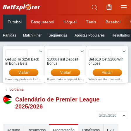
Betexplorer
Futebol
Basquetebol
Hóquei
Ténis
Basebol
Partidas
Match Filter
Sequências
Apostas Populares
Resultados
Get Up To $250 Back
$1000 First Deposit
Bet $10 Get $200 Win
in Bonus Bets
Bonus
or Lose
Visitar!
Visitar!
Visitar!
Gambling problem? Call 1-
If you make a deposit but
Whatever the moment.
800-GAMBLER or 1-800-
don't select the bonus,
It's Never Ordinary at
MY-RESET (Available in
you can still activate it
bet365. That's why if you
the US) 877-8-HOPENY or
Jordânia
later. However, the next
sign up now you will
text HOPENY (467369)
stage will not open until
receive $200 in Bonus
(NY) 1-800-327-5050 (MA),
the current bonus is used.
Bets Win or Lose when
Calendário de Premier League
1-800-BETS-OFF (IA), 1-
The bonus is available to
you bet $5! Minimum $10
800-981-0023 (PR) 21+
new users for the first 8
deposit required.
2025/2026
only. Please Gamble
days after registration
Minimum odds -500 or
Responsibly. See
only. Full T&Cs at
greater. Bonus Bets wager
BetMGM.com for Terms.
coins.game
excluded from returns.
2025/2026
First Bet Offer for new
New customers only.
customers only (if
T&CS, time limits and
applicable). Subject to
exclusions apply.
eligibility requirements.
Resumo
Resultados
Programação
Estatísticas
H2H