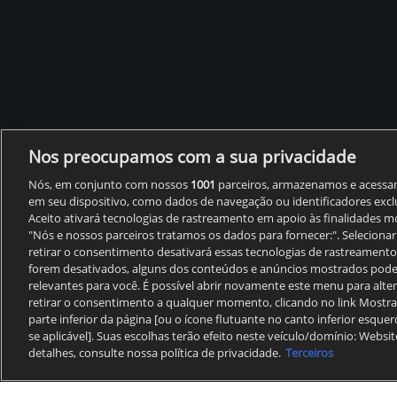
Nos preocupamos com a sua privacidade
Nós, em conjunto com nossos
1001
parceiros, armazenamos e acessa
em seu dispositivo, como dados de navegação ou identificadores exclu
Aceito ativará tecnologias de rastreamento em apoio às finalidades m
"Nós e nossos parceiros tratamos os dados para fornecer:". Selecionar
retirar o consentimento desativará essas tecnologias de rastreamento
forem desativados, alguns dos conteúdos e anúncios mostrados pode
relevantes para você. É possível abrir novamente este menu para alte
retirar o consentimento a qualquer momento, clicando no link Mostrar
parte inferior da página [ou o ícone flutuante no canto inferior esque
se aplicável]. Suas escolhas terão efeito neste veículo/domínio: Websit
detalhes, consulte nossa política de privacidade.
Terceiros