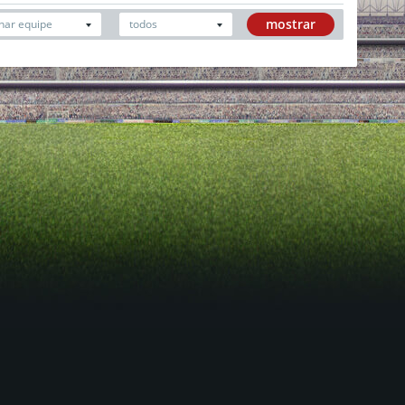
nar equipe
todos