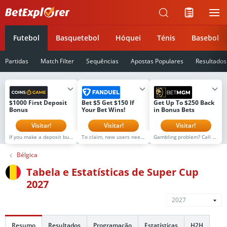
Betexplorer
Futebol
Basquetebol
Hóquei
Ténis
Basebol
Partidas
Match Filter
Sequências
Apostas Populares
Resultados
$1000 First Deposit
Bet $5 Get $150 If
Get Up To $250 Back
Bonus
Your Bet Wins!
in Bonus Bets
Visitar!
Visitar!
Visitar!
If you make a deposit but
To claim, new users need
Gambling problem? Call 1-
don't select the bonus,
to register, make a first-
800-GAMBLER or 1-800-
you can still activate it
time deposit of $5 or
MY-RESET (Available in
Bélgica
later. However, the next
more, and then simply
the US) 877-8-HOPENY or
stage will not open until
place their first real-
text HOPENY (467369)
the current bonus is used.
money wager on any
(NY) 1-800-327-5050 (MA),
Tabela e Estatísticas de Super Cup
The bonus is available to
FanDuel Sportsbook
1-800-BETS-OFF (IA), 1-
new users for the first 8
market (no odds limits)
800-981-0023 (PR) 21+
2027
days after registration
that is live on platform.
only. Please Gamble
only. Full T&Cs at
All users will receive their
Responsibly. See
coins.game
$150 in Bonus Bets If Your
BetMGM.com for Terms.
2027
Bet Wins within 72 hours
First Bet Offer for new
of the bet settlement.
customers only (if
applicable). Subject to
eligibility requirements.
Resumo
Resultados
Programação
Estatísticas
H2H