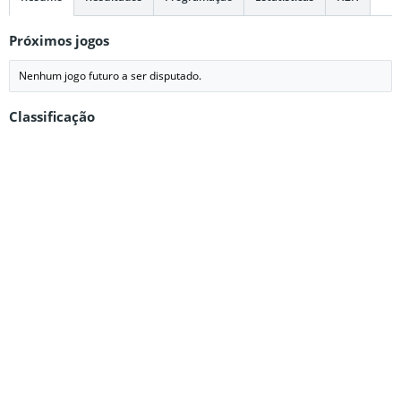
Bonus bets are non-
withdrawable. In
partnership with Kansas
Crossing Casino and
Próximos jogos
Hotel. Promotional offers
not available in
Mississippi, New York,
Nenhum jogo futuro a ser disputado.
Ontario, or Puerto Rico.
Classificação