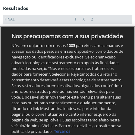
Resultados
FINAL
1
X
2
Bayswater
2:1
05.10.2013
Stirling Macedonia
Nos preocupamos com a sua privacidade
Mostrar todos os resultados
Nós, em conjunto com nossos
1003
parceiros, armazenamos e
Confronto direto
acessamos dados pessoais em seu dispositivo, como dados de
navegação ou identificadores exclusivos. Selecionar Aceito
Selecionar equipe
ativará tecnologias de rastreamento em apoio às finalidades
mostradas na seção "Nós e nossos parceiros tratamos os
Selecionar equipe
dados para fornecer:". Selecionar Rejeitar todos ou retirar o
todos
consentimento desativará essas tecnologias de rastreamento.
Se os rastreadores forem desativados, alguns dos conteúdos e
anúncios mostrados poderão não ser tão relevantes para
você. É possível abrir novamente este menu para alterar suas
O serviço de odds para apostas é fornecido em
escolhas ou retirar o consentimento a qualquer momento,
colaboração com
OddsPortal.com
clicando no link Mostrar finalidades, na parte inferior da
página [ou o ícone flutuante no canto inferior esquerdo da
Ajuda:
Esta página serve para exibir as tabelas gerais, de jogos em casa, fora de
página da web, se aplicável]. Suas escolhas terão efeito neste
casa, de forma e outras tabelas de futebol relacionadas a Western Australia
veículo/domínio: Website. Para mais detalhes, consulte nossa
Premier League 2013, que estão classificadas na categoria Australia do serviço de
política de privacidade.
Terceiros
estatísticas esportivas do BetExplorer. Além das tabelas, estatísticas e resultados