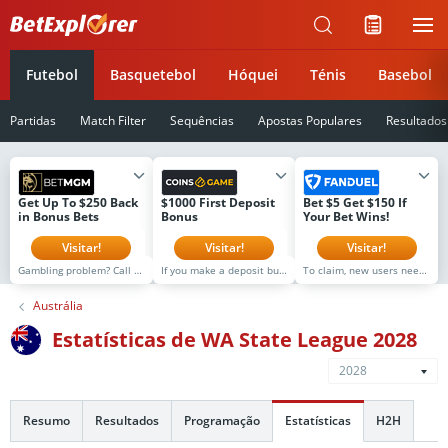
Betexplorer
Futebol
Basquetebol
Hóquei
Ténis
Basebol
Partidas
Match Filter
Sequências
Apostas Populares
Resultados
Get Up To $250 Back
$1000 First Deposit
Bet $5 Get $150 If
in Bonus Bets
Bonus
Your Bet Wins!
Visitar!
Visitar!
Visitar!
Gambling problem? Call 1-
If you make a deposit but
To claim, new users need
800-GAMBLER or 1-800-
don't select the bonus,
to register, make a first-
MY-RESET (Available in
you can still activate it
time deposit of $5 or
Austrália
the US) 877-8-HOPENY or
later. However, the next
more, and then simply
text HOPENY (467369)
stage will not open until
place their first real-
(NY) 1-800-327-5050 (MA),
the current bonus is used.
money wager on any
Estatísticas de WA State League 2028
1-800-BETS-OFF (IA), 1-
The bonus is available to
FanDuel Sportsbook
800-981-0023 (PR) 21+
new users for the first 8
market (no odds limits)
only. Please Gamble
days after registration
that is live on platform.
2028
Responsibly. See
only. Full T&Cs at
All users will receive their
BetMGM.com for Terms.
coins.game
$150 in Bonus Bets If Your
First Bet Offer for new
Bet Wins within 72 hours
customers only (if
of the bet settlement.
Resumo
Resultados
Programação
Estatísticas
H2H
applicable). Subject to
eligibility requirements.