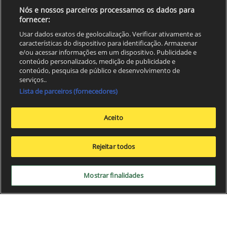
Nós e nossos parceiros processamos os dados para
fornecer:
Usar dados exatos de geolocalização. Verificar ativamente as
características do dispositivo para identificação. Armazenar
e/ou acessar informações em um dispositivo. Publicidade e
conteúdo personalizados, medição de publicidade e
conteúdo, pesquisa de público e desenvolvimento de
serviços..
Lista de parceiros (fornecedores)
Aceito
Rejeitar todos
Mostrar finalidades