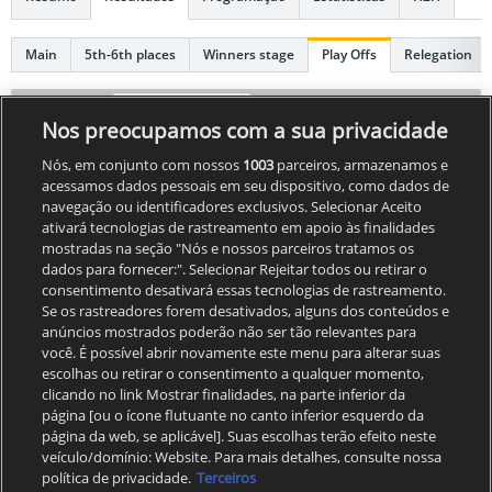
Bonus bets are non-
withdrawable. In
partnership with Kansas
Crossing Casino and
Main
5th-6th places
Winners stage
Play Offs
Relegation
Hotel. Promotional offers
not available in
Mississippi, New York,
Ontario, or Puerto Rico.
Ordenar por:
data
Nos preocupamos com a sua privacidade
FINAL
1
X
2
Nós, em conjunto com nossos
1003
parceiros, armazenamos e
Britannia
acessamos dados pessoais em seu dispositivo, como dados de
3:1
18.07.
Sporting
navegação ou identificadores exclusivos. Selecionar Aceito
ativará tecnologias de rastreamento em apoio às finalidades
mostradas na seção "Nós e nossos parceiros tratamos os
O serviço de odds para apostas é fornecido em
colaboração com
OddsPortal.com
dados para fornecer:". Selecionar Rejeitar todos ou retirar o
consentimento desativará essas tecnologias de rastreamento.
Ajuda:
Esta página serve para exibir os resultados completos de Division di Honor
Se os rastreadores forem desativados, alguns dos conteúdos e
2025/2026, que está classificada na categoria futebol - Aruba. Utilize a lista
anúncios mostrados poderão não ser tão relevantes para
completa de resultados em Division di Honor 2025/2026 e aproveite a conexão
você. É possível abrir novamente este menu para alterar suas
com as odds de apostas arquivadas. Clique no detalhe da partida e descubra o
escolhas ou retirar o consentimento a qualquer momento,
resultado, bem como as odds de 1X2, under/over, handicap asiático e moneyline
clicando no link Mostrar finalidades, na parte inferior da
oferecidas para o jogo realizado em Division di Honor 2025/2026.
página [ou o ícone flutuante no canto inferior esquerdo da
página da web, se aplicável]. Suas escolhas terão efeito neste
veículo/domínio: Website. Para mais detalhes, consulte nossa
política de privacidade.
Terceiros