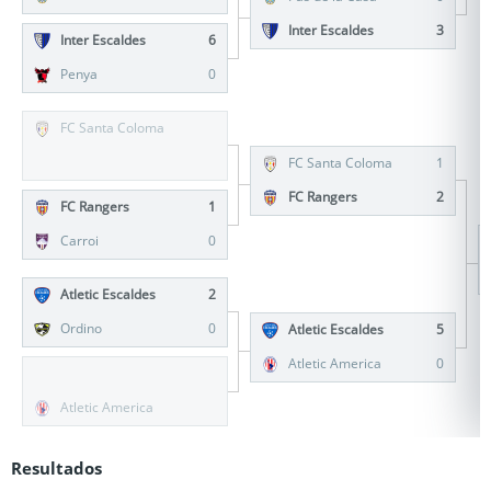
Inter Escaldes
3
Inter Escaldes
6
Penya
0
FC Santa Coloma
FC Santa Coloma
1
FC Rangers
2
FC Rangers
1
Carroi
0
Atletic Escaldes
2
Ordino
0
Atletic Escaldes
5
Atletic America
0
Atletic America
Resultados