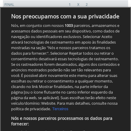
FINAL
1
X
2
Inter Escaldes
Nos preocupamos com a sua privacidade
1:0
25.05.2025
Atletic Escaldes
Mostrar todos os resultados
Nós, em conjunto com nossos
1003
parceiros, armazenamos e
acessamos dados pessoais em seu dispositivo, como dados de
Confronto direto
navegação ou identificadores exclusivos. Selecionar Aceito
ativará tecnologias de rastreamento em apoio às finalidades
Selecionar equipe
mostradas na seção "Nós e nossos parceiros tratamos os
Selecionar equipe
dados para fornecer:". Selecionar Rejeitar todos ou retirar o
consentimento desativará essas tecnologias de rastreamento.
todos
Se os rastreadores forem desativados, alguns dos conteúdos e
anúncios mostrados poderão não ser tão relevantes para
você. É possível abrir novamente este menu para alterar suas
escolhas ou retirar o consentimento a qualquer momento,
O serviço de odds para apostas é fornecido em
clicando no link Mostrar finalidades, na parte inferior da
colaboração com
OddsPortal.com
página [ou o ícone flutuante no canto inferior esquerdo da
página da web, se aplicável]. Suas escolhas terão efeito neste
Ajuda:
Esta página serve para exibir as tabelas gerais, de jogos em casa, fora de
veículo/domínio: Website. Para mais detalhes, consulte nossa
casa, de forma e outras tabelas de futebol relacionadas a Andorra Cup 2024/2025,
política de privacidade.
Terceiros
que estão classificadas na categoria Andorra do serviço de estatísticas esportivas
do BetExplorer. Além das tabelas, estatísticas e resultados de futebol, você pode
Nós e nossos parceiros processamos os dados para
ver as odds arquivadas de jogos anteriores em Andorra Cup 2024/2025. As guias
fornecer:
no topo da página permitem que você veja os resultados completos de Andorra
Cup 2024/2025, os próximos jogos e as estatísticas da liga, informando sobre as