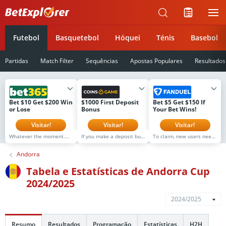
Betexplorer
Futebol
Basquetebol
Hóquei
Ténis
Basebol
Partidas
Match Filter
Sequências
Apostas Populares
Resultados
Bet $10 Get $200 Win
$1000 First Deposit
Bet $5 Get $150 If
or Lose
Bonus
Your Bet Wins!
Visitar!
Visitar!
Visitar!
Whatever the moment.
If you make a deposit but
To claim, new users need
It's Never Ordinary at
don't select the bonus,
to register, make a first-
bet365. That's why if you
you can still activate it
time deposit of $5 or
Andorra
sign up now you will
later. However, the next
more, and then simply
receive $200 in Bonus
stage will not open until
place their first real-
Bets Win or Lose when
the current bonus is used.
money wager on any
Tabela e Estatísticas de Andorra Cup
you bet $5! Minimum $10
The bonus is available to
FanDuel Sportsbook
deposit required.
new users for the first 8
market (no odds limits)
2024/2025
Minimum odds -500 or
days after registration
that is live on platform.
greater. Bonus Bets wager
only. Full T&Cs at
All users will receive their
excluded from returns.
coins.game
$150 in Bonus Bets If Your
2024/2025
New customers only.
Bet Wins within 72 hours
T&CS, time limits and
of the bet settlement.
exclusions apply.
Resumo
Resultados
Programação
Estatísticas
H2H