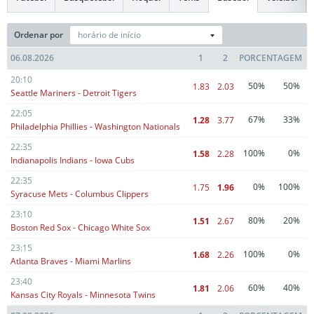
Bonus bets are non-
withdrawable. In
partnership with Kansas
Crossing Casino and
Ordenar por
horário de início
Hotel. Promotional offers
not available in
Mississippi, New York,
06.08.2026
1
2
PORCENTAGEM
Ontario, or Puerto Rico.
20:10
50%
50%
1.83
2.03
Seattle Mariners - Detroit Tigers
22:05
67%
33%
1.28
3.77
Philadelphia Phillies - Washington Nationals
22:35
100%
0%
1.58
2.28
Indianapolis Indians - Iowa Cubs
22:35
0%
100%
1.75
1.96
Syracuse Mets - Columbus Clippers
23:10
80%
20%
1.51
2.67
Boston Red Sox - Chicago White Sox
23:15
100%
0%
1.68
2.26
Atlanta Braves - Miami Marlins
23:40
60%
40%
1.81
2.06
Kansas City Royals - Minnesota Twins