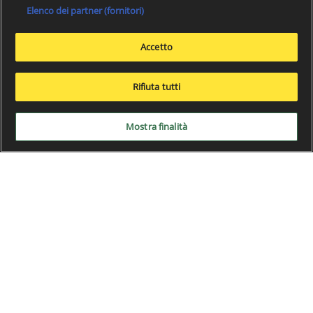
Elenco dei partner (fornitori)
Accetto
Rifiuta tutti
Mostra finalità
Dati forniti da:
Gioca responsabilmente
Gambling Therapy
. 18+