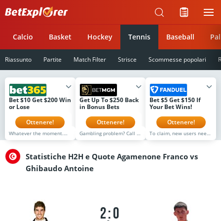
Betexplorer
Calcio
Basket
Hockey
Tennis
Baseball
Pal
Riassunto
Partite
Match Filter
Strisce
Scommesse popolari
R
Bet $10 Get $200 Win
Get Up To $250 Back
Bet $5 Get $150 If
or Lose
in Bonus Bets
Your Bet Wins!
Ottenere!
Ottenere!
Ottenere!
Whatever the moment.
Gambling problem? Call 1-
To claim, new users need
It's Never Ordinary at
800-GAMBLER or 1-800-
to register, make a first-
bet365. That's why if you
MY-RESET (Available in
time deposit of $5 or
sign up now you will
the US) 877-8-HOPENY or
more, and then simply
Statistiche H2H e Quote Agamenone Franco vs
receive $200 in Bonus
text HOPENY (467369)
place their first real-
Bets Win or Lose when
(NY) 1-800-327-5050 (MA),
money wager on any
Ghibaudo Antoine
you bet $5! Minimum $10
1-800-BETS-OFF (IA), 1-
FanDuel Sportsbook
deposit required.
800-981-0023 (PR) 21+
market (no odds limits)
Minimum odds -500 or
only. Please Gamble
that is live on platform.
greater. Bonus Bets wager
Responsibly. See
All users will receive their
excluded from returns.
BetMGM.com for Terms.
$150 in Bonus Bets If Your
New customers only.
First Bet Offer for new
Bet Wins within 72 hours
T&CS, time limits and
customers only (if
of the bet settlement.
exclusions apply.
applicable). Subject to
2:0
eligibility requirements.