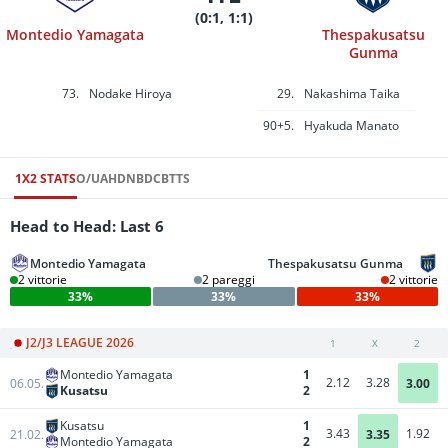
Bonus bets are non-
withdrawable. In
(0:1, 1:1)
partnership with Kansas
Montedio Yamagata
Thespakusatsu
Crossing Casino and
Hotel. Promotional offers
Gunma
not available in
Mississippi, New York,
Ontario, or Puerto Rico.
73.
Nodake Hiroya
29.
Nakashima Taika
90+5.
Hyakuda Manato
1X2 STATS
O/U
AH
DNB
DC
BTTS
Head to Head: Last 6
Montedio Yamagata
Thespakusatsu Gunma
2 vittorie
2 pareggi
2 vittorie
33%
33%
33%
J2/J3 LEAGUE 2026
1
X
2
Montedio Yamagata
1
2.12
3.28
06.05.
3.00
Kusatsu
2
Kusatsu
1
3.43
1.92
21.02.
3.35
Montedio Yamagata
2