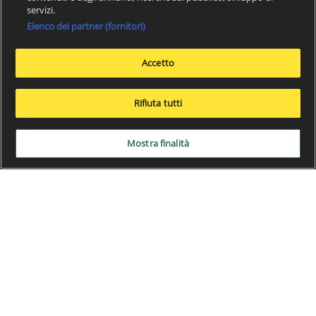
collaborazione con
OddsPortal.com
servizi.
Elenco dei partner (fornitori)
Accetto
Rifiuta tutti
Mostra finalità
Dati forniti da: