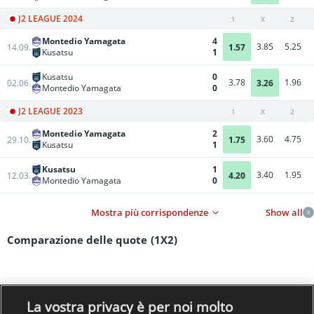
J2 LEAGUE 2024
1
X
2
Montedio Yamagata
4
3.85
5.25
14.09.
1.57
Kusatsu
1
Kusatsu
0
3.78
1.96
02.06.
3.26
Montedio Yamagata
0
J2 LEAGUE 2023
1
X
2
Montedio Yamagata
2
3.60
4.75
29.10.
1.75
Kusatsu
1
Kusatsu
1
3.40
1.95
12.03.
4.20
Montedio Yamagata
0
Mostra più corrispondenze
Show all
Comparazione delle quote
(1X2)
La vostra privacy è per noi molto