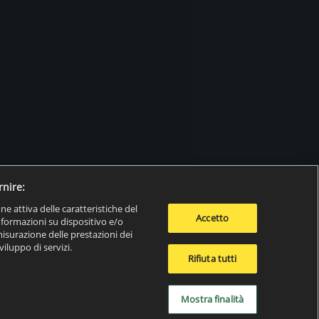
rnire:
one attiva delle caratteristiche del
Accetto
 informazioni su dispositivo e/o
misurazione delle prestazioni dei
iluppo di servizi.
Rifiuta tutti
Mostra finalità