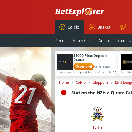
Betexplorer
Calcio
Basket
H
Partite
Match Filter
Strisce
Scommes
$1000 First Deposit
Bonus
Ottenere!
Coins.game
If you make a deposit but don't select
Gamblin
the bonus, you can still activate it
or 1-80
later. However, the next stage will not
877-8-
Home
Calcio
Giappone
J2/J3 Lea
open until the current bonus is used.
(467369
The bonus is available to new users for
800-BET
the first 8 days after registration only.
21+ onl
Statistiche H2H e Quote G
Full T&Cs at coins.game
See Bet
Offer fo
applicab
require
withdra
Kansas 
Promotio
Mississi
Puerto 
Gifu