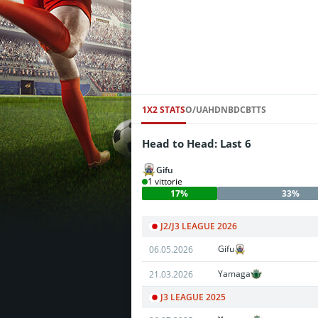
1X2 STATS
O/U
AH
DNB
DC
BTTS
Head to Head: Last 6
Gifu
1 vittorie
17%
33%
J2/J3 LEAGUE 2026
Gifu
06.05.2026
Yamaga
21.03.2026
J3 LEAGUE 2025