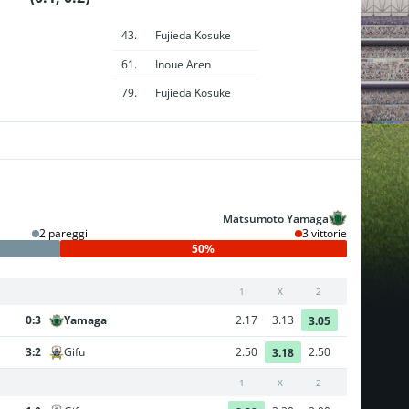
43.
Fujieda Kosuke
61.
Inoue Aren
79.
Fujieda Kosuke
Matsumoto Yamaga
2 pareggi
3 vittorie
50%
1
X
2
0
:
3
Yamaga
2.17
3.13
3.05
3
:
2
Gifu
2.50
2.50
3.18
1
X
2