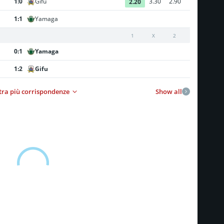
1
:
0
Gifu
3.30
2.90
2.20
1
:
1
Yamaga
1
X
2
0
:
1
Yamaga
1
:
2
Gifu
ra più corrispondenze
Show all