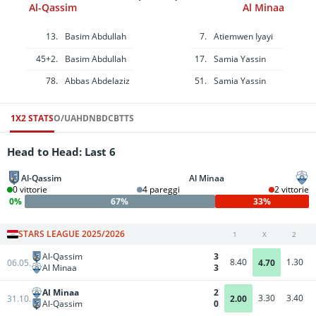
Al-Qassim
Al Minaa
13.
Basim Abdullah
7.
Atiemwen Iyayi
45+2.
Basim Abdullah
17.
Samia Yassin
78.
Abbas Abdelaziz
51.
Samia Yassin
1X2 STATS
O/U
AH
DNB
DC
BTTS
Head to Head: Last 6
Al-Qassim
Al Minaa
0 vittorie
4 pareggi
2 vittorie
0%
67%
33%
STARS LEAGUE 2025/2026
1
X
2
Al-Qassim
3
8.40
1.30
06.05.
4.70
Al Minaa
3
Al Minaa
2
3.30
3.40
31.10.
2.00
Al-Qassim
0