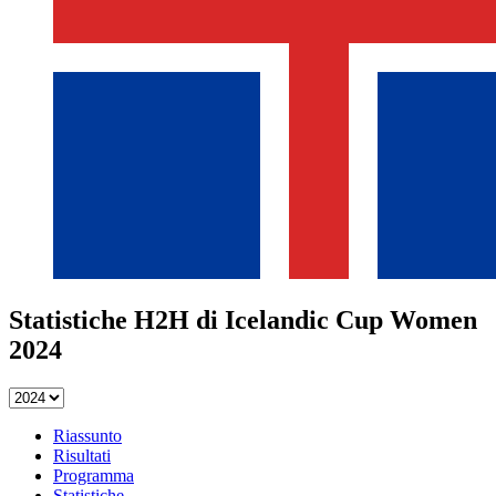
Statistiche H2H di Icelandic Cup Women
2024
Riassunto
Risultati
Programma
Statistiche