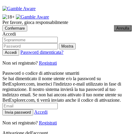
Per favore, gioca responsabilmente
Confermare
Annulla
Accedi
Mostra
Password dimenticata?
Accedi
Non sei registrato?
Registrati
Password o codice di attivazione smarriti
Se hai dimenticato il nome utente e/o la password su
BetExplorer.com, inserisci l'indirizzo e-mail utilizzato in fase di
registrazione. Il nostro sistema invierà la tua password al tuo
indirizzo email. Se non hai ancora attivato il tuo nome utente su
BetExplorer.com, ti verrà inviato anche il codice di attivazione.
Accedi
Invia password
Non sei registrato?
Registrati
Attivazione dell'account