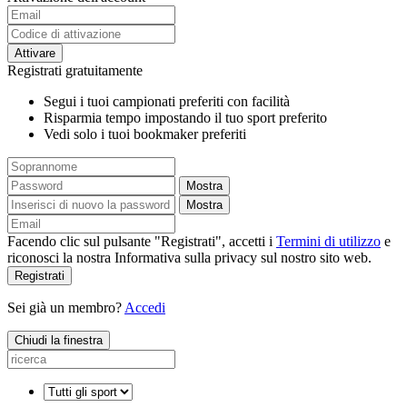
Attivare
Registrati gratuitamente
Segui i tuoi campionati preferiti con facilità
Risparmia tempo impostando il tuo sport preferito
Vedi solo i tuoi bookmaker preferiti
Mostra
Mostra
Facendo clic sul pulsante "Registrati", accetti i
Termini di utilizzo
e
riconosci la nostra Informativa sulla privacy sul nostro sito web.
Registrati
Sei già un membro?
Accedi
Chiudi la finestra