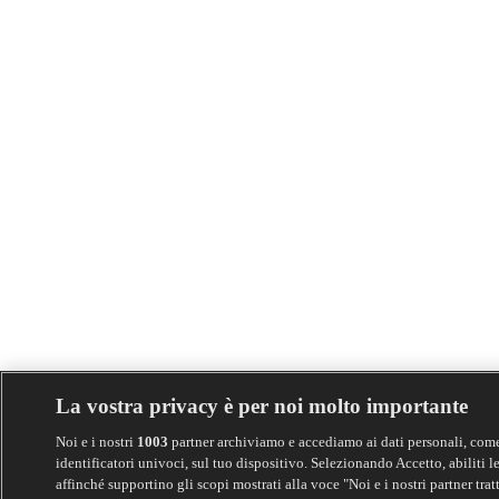
La vostra privacy è per noi molto importante
Noi e i nostri
1003
partner archiviamo e accediamo ai dati personali, come
identificatori univoci, sul tuo dispositivo. Selezionando Accetto, abiliti 
affinché supportino gli scopi mostrati alla voce "Noi e i nostri partner trat