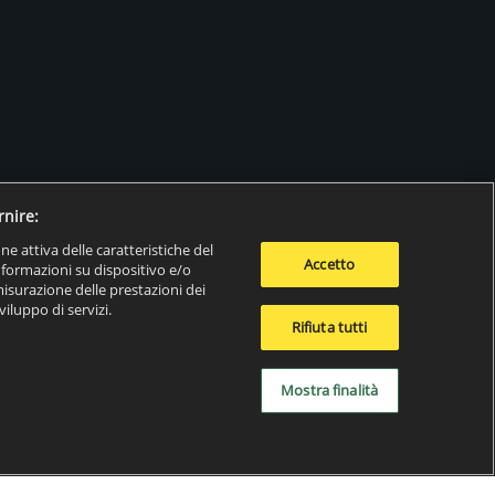
rnire:
one attiva delle caratteristiche del
Accetto
 informazioni su dispositivo e/o
misurazione delle prestazioni dei
iluppo di servizi.
Rifiuta tutti
Mostra finalità