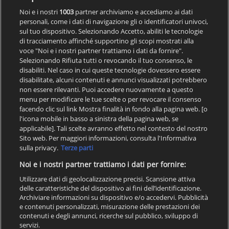
Noi e i nostri
1003
partner archiviamo e accediamo ai dati
personali, come i dati di navigazione gli o identificatori univoci,
sul tuo dispositivo. Selezionando Accetto, abiliti le tecnologie
di tracciamento affinché supportino gli scopi mostrati alla
voce "Noi e i nostri partner trattiamo i dati da fornire".
Selezionando Rifiuta tutti o revocando il tuo consenso, le
Classifiche
disabiliti. Nel caso in cui queste tecnologie dovessero essere
disabilitate, alcuni contenuti e annunci visualizzati potrebbero
Classifiche
Forma
Over/Under
PT/F
Marcatori
non essere rilevanti. Puoi accedere nuovamente a questo
menu per modificare le tue scelte o per revocare il consenso
facendo clic sul link Mostra finalità in fondo alla pagina web. [o
Totale
Casa
Fuori
l'icona mobile in basso a sinistra della pagina web, se
applicabile]. Tali scelte avranno effetto nel contesto del nostro
#
SQUADRA
PG
R
DR
P
Sito web. Per maggiori informazioni, consulta l'Informativa
sulla privacy.
Terze parti
6.
5
4:9
-5
6
Bragantino D
Noi e i nostri partner trattiamo i dati per fornire:
7.
5
6:8
-2
4
Taubate D
Utilizzare dati di geolocalizzazione precisi. Scansione attiva
delle caratteristiche del dispositivo ai fini dell’identificazione.
Mostra tabella completa
Archiviare informazioni su dispositivo e/o accedervi. Pubblicità
e contenuti personalizzati, misurazione delle prestazioni dei
Servizio di quote scommesse fornito in
contenuti e degli annunci, ricerche sul pubblico, sviluppo di
collaborazione con
OddsPortal.com
servizi.