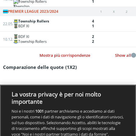
Township Rollers
1
PREMIER LEAGUE 2023/2024
1
X
2
Township Rollers
4
22.05.
BDF XI
1
BDF XI
2
10.12.
Township Rollers
2
Mostra più corrispondenze
Show all
Comparazione delle quote
(1X2)
La vostra privacy è per noi molto
importante
Noi e i nostri
1001
partner archiviamo e accediamo ai dati
personali, come i dati di navigazione gli o identificatori univoci,
sul tuo dispositivo. Selezionando Accetto, abiliti le tecnologie
di tracciamento affinché supportino gli scopi mostrati alla
voce "Noi e i nostri partner trattiamo i dati da fornire".