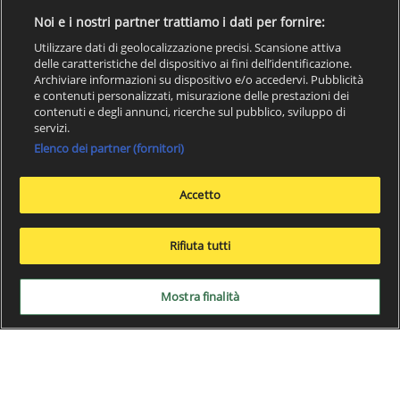
Noi e i nostri partner trattiamo i dati per fornire:
Utilizzare dati di geolocalizzazione precisi. Scansione attiva
delle caratteristiche del dispositivo ai fini dell’identificazione.
Archiviare informazioni su dispositivo e/o accedervi. Pubblicità
e contenuti personalizzati, misurazione delle prestazioni dei
contenuti e degli annunci, ricerche sul pubblico, sviluppo di
servizi.
Elenco dei partner (fornitori)
Accetto
Rifiuta tutti
Mostra finalità