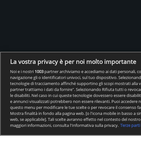
La vostra privacy è per noi molto importante
Noi e i nostri
1003
partner archiviamo e accediamo ai dati personali, co
navigazione gli o identificatori univoci, sul tuo dispositivo. Selezionando
tecnologie di tracciamento affinché supportino gli scopi mostrati alla v
partner trattiamo i dati da fornire". Selezionando Rifiuta tutti o revoc
le disabiliti. Nel caso in cui queste tecnologie dovessero essere disabili
e annunci visualizzati potrebbero non essere rilevanti. Puoi acceder
questo menu per modificare le tue scelte o per revocare il consenso fac
Mostra finalità in fondo alla pagina web. [o l'icona mobile in basso a si
web, se applicabile]. Tali scelte avranno effetto nel contesto del nostro
maggiori informazioni, consulta l'Informativa sulla privacy.
Terze parti