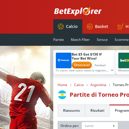
Betexplorer
Calcio
Basket
H
Partite
Match Filter
Strisce
Scommes
Bet $5 Get $150 If
Your Bet Wins!
Ottenere!
Fanduel
To claim, new users need to register,
Whateve
make a first-time deposit of $5 or more,
Ordinary
and then simply place their first real-
sign up
money wager on any FanDuel
Bonus B
Sportsbook market (no odds limits) that
$5! Min
Home
Calcio
Argentina
Torneo P
is live on platform. All users will
Minimum
receive their $150 in Bonus Bets If Your
Bets wa
Partite di Torneo P
Bet Wins within 72 hours of the bet
custome
settlement.
exclusi
Riassunto
Risultati
Progra
Ordina per:
turno