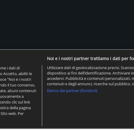
Noi e i nostri partner trattiamo i dati per fo
Utilizzare dati di geolocalizzazione precisi. Scansi
me i dati di
dispositivo ai fini dell’identificazione. Archiviare
 Accetto, abiliti le
accedervi. Pubblicità e contenuti personalizzati, 
oce "Noi e i nostri
contenuti e degli annunci, ricerche sul pubblico, sv
ando il tuo consenso,
tate, alcuni contenuti
Elenco dei partner (fornitori)
e nuovamente a
endo clic sul link
nistra della pagina
 Sito web. Per