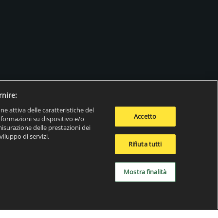
rnire:
one attiva delle caratteristiche del
Accetto
 informazioni su dispositivo e/o
misurazione delle prestazioni dei
iluppo di servizi.
Rifiuta tutti
Mostra finalità