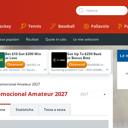
ockey
Tennis
Baseball
Pallavolo
P
se popolari
Risultati
Quote in calo
Le mie selezioni
Bet $10 Get $200 Win
Get Up To $250 Back
Le m
or Lose
in Bonus Bets
Ottenere!
Ottenere!
bet365.us
BetMGM.us
r the moment. It's Never
Gambling problem? Call 1-800-GAMBLER
m
 at bet365. That's why if you
or 1-800-MY-RESET (Available in the US)
 now you will receive $200 in
877-8-HOPENY or text HOPENY
ets Win or Lose when you bet
(467369) (NY) 1-800-327-5050 (MA), 1-
imum $10 deposit required.
800-BETS-OFF (IA), 1-800-981-0023 (PR)
romocional Amateur 2027
 odds -500 or greater. Bonus
21+ only. Please Gamble Responsibly.
ger excluded from returns. New
See BetMGM.com for Terms. First Bet
romocional Amateur 2027
rs only. T&CS, time limits and
Offer for new customers only (if
2027
ons apply.
applicable). Subject to eligibility
requirements. Bonus bets are non-
withdrawable. In partnership with
Kansas Crossing Casino and Hotel.
mma
Statistiche
Testa a testa
Promotional offers not available in
Mississippi, New York, Ontario, or
Puerto Rico.