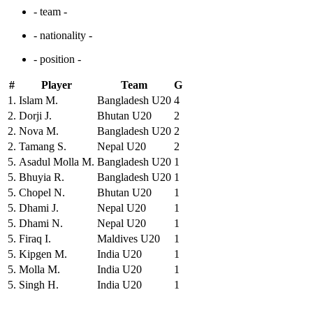
- team -
- nationality -
- position -
#
Player
Team
G
1.
Islam M.
Bangladesh U20
4
2.
Dorji J.
Bhutan U20
2
2.
Nova M.
Bangladesh U20
2
2.
Tamang S.
Nepal U20
2
5.
Asadul Molla M.
Bangladesh U20
1
5.
Bhuyia R.
Bangladesh U20
1
5.
Chopel N.
Bhutan U20
1
5.
Dhami J.
Nepal U20
1
5.
Dhami N.
Nepal U20
1
5.
Firaq I.
Maldives U20
1
5.
Kipgen M.
India U20
1
5.
Molla M.
India U20
1
5.
Singh H.
India U20
1