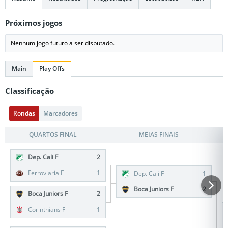
Próximos jogos
Nenhum jogo futuro a ser disputado.
Main
Play Offs
Classificação
Rondas
Marcadores
QUARTOS FINAL
MEIAS FINAIS
Dep. Cali F
2
Ferroviaria F
1
Dep. Cali F
1
Boca Juniors F
2
Boca Juniors F
2
Corinthians F
1