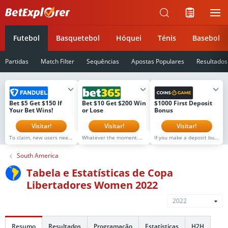
Betexplorer
Futebol
Basquetebol
Hóquei
Ténis
Basebol
Partidas
Match Filter
Sequências
Apostas Populares
Resultados
Bet $5 Get $150 If
Bet $10 Get $200 Win
$1000 First Deposit
Your Bet Wins!
or Lose
Bonus
Visitar!
Visitar!
Visitar!
To claim, new users need
Whatever the moment.
If you make a deposit but
to register, make a first-
It's Never Ordinary at
don't select the bonus,
time deposit of $5 or
bet365. That's why if you
you can still activate it
South America
more, and then simply
sign up now you will
later. However, the next
place their first real-
receive $200 in Bonus
stage will not open until
money wager on any
Bets Win or Lose when
the current bonus is used.
Tabela e Estatísticas de Copa
FanDuel Sportsbook
you bet $5! Minimum $10
The bonus is available to
market (no odds limits)
deposit required.
new users for the first 8
Libertadores Women 2022
that is live on platform.
Minimum odds -500 or
days after registration
All users will receive their
greater. Bonus Bets wager
only. Full T&Cs at
$150 in Bonus Bets If Your
excluded from returns.
coins.game
2022
Bet Wins within 72 hours
New customers only.
of the bet settlement.
T&CS, time limits and
exclusions apply.
Resumo
Resultados
Programação
Estatísticas
H2H