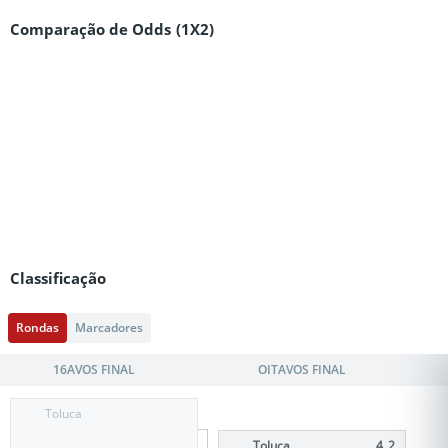
Comparação de Odds
(1X2)
Classificação
Rondas
Marcadores
16AVOS FINAL
OITAVOS FINAL
Toluca
Toluca
4
2