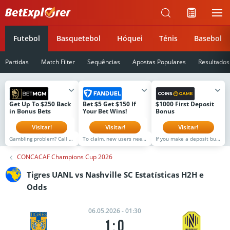
Betexplorer
Futebol
Basquetebol
Hóquei
Ténis
Basebol
Partidas
Match Filter
Sequências
Apostas Populares
Resultados
Get Up To $250 Back
Bet $5 Get $150 If
$1000 First Deposit
in Bonus Bets
Your Bet Wins!
Bonus
Visitar!
Visitar!
Visitar!
Gambling problem? Call 1-
To claim, new users need
If you make a deposit but
800-GAMBLER or 1-800-
to register, make a first-
don't select the bonus,
MY-RESET (Available in
time deposit of $5 or
you can still activate it
CONCACAF Champions Cup 2026
the US) 877-8-HOPENY or
more, and then simply
later. However, the next
text HOPENY (467369)
place their first real-
stage will not open until
(NY) 1-800-327-5050 (MA),
money wager on any
the current bonus is used.
Tigres UANL vs Nashville SC Estatísticas H2H e
1-800-BETS-OFF (IA), 1-
FanDuel Sportsbook
The bonus is available to
800-981-0023 (PR) 21+
market (no odds limits)
new users for the first 8
Odds
only. Please Gamble
that is live on platform.
days after registration
Responsibly. See
All users will receive their
only. Full T&Cs at
BetMGM.com for Terms.
$150 in Bonus Bets If Your
coins.game
First Bet Offer for new
Bet Wins within 72 hours
06.05.2026 - 01:30
customers only (if
of the bet settlement.
applicable). Subject to
1:0
eligibility requirements.