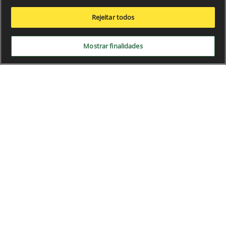
Rejeitar todos
Mostrar finalidades
Dados por:
18+ | Jogue com responsabilidade | Ministério da Fazenda adverte: Aposta
não é investimento. 18+
Termos de Uso
Política de Privacidade
GDPR e Jornalismo
Informações do Site
Versão para desktop
Fale Conosco
Set privacy