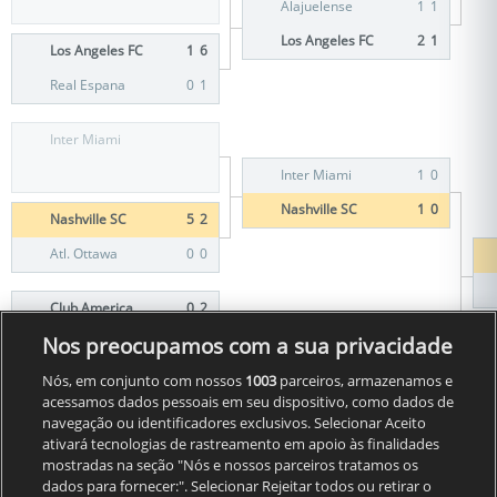
Alajuelense
1
1
Los Angeles FC
2
1
Los Angeles FC
1
6
Real Espana
0
1
Inter Miami
Inter Miami
1
0
Nashville SC
1
0
Nashville SC
5
2
Atl. Ottawa
0
0
Club America
0
2
Nos preocupamos com a sua privacidade
Olimpia
0
1
Club America
1
1
Philadelphia Union
1
0
Nós, em conjunto com nossos
1003
parceiros, armazenamos e
Philadelphia Union
7
5
acessamos dados pessoais em seu dispositivo, como dados de
Defence Force
0
0
navegação ou identificadores exclusivos. Selecionar Aceito
ativará tecnologias de rastreamento em apoio às finalidades
mostradas na seção "Nós e nossos parceiros tratamos os
Tigres
4
0
dados para fornecer:". Selecionar Rejeitar todos ou retirar o