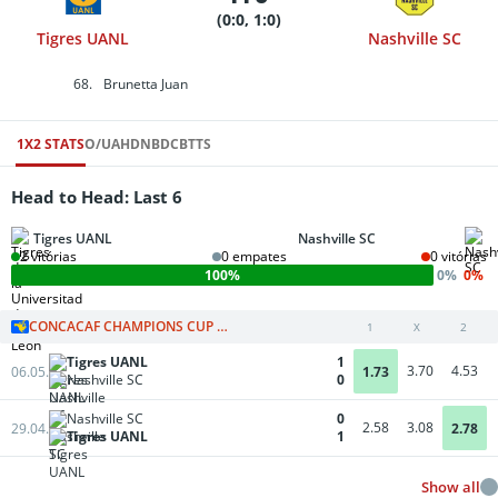
Bonus bets are non-
withdrawable. In
(0:0, 1:0)
partnership with Kansas
Tigres UANL
Nashville SC
Crossing Casino and
Hotel. Promotional offers
not available in
Mississippi, New York,
68.
Brunetta Juan
Ontario, or Puerto Rico.
1X2 STATS
O/U
AH
DNB
DC
BTTS
Head to Head: Last 6
Tigres UANL
Nashville SC
2 vitórias
0 empates
0 vitórias
100%
0%
0%
CONCACAF CHAMPIONS CUP 2026
1
X
2
Tigres UANL
1
3.70
4.53
06.05.
1.73
Nashville SC
0
Nashville SC
0
2.58
3.08
29.04.
2.78
Tigres UANL
1
Show all