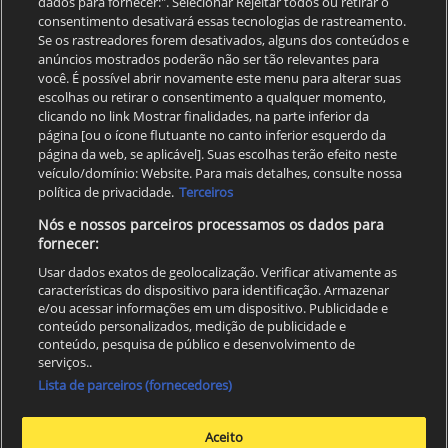
dados para fornecer:". Selecionar Rejeitar todos ou retirar o
consentimento desativará essas tecnologias de rastreamento.
Classificação
Se os rastreadores forem desativados, alguns dos conteúdos e
anúncios mostrados poderão não ser tão relevantes para
você. É possível abrir novamente este menu para alterar suas
Classificações
Forma
Over/Under
HT/FT
Marcadores
escolhas ou retirar o consentimento a qualquer momento,
clicando no link Mostrar finalidades, na parte inferior da
Total
Casa
Fora
página [ou o ícone flutuante no canto inferior esquerdo da
página da web, se aplicável]. Suas escolhas terão efeito neste
#
ESTE A
PJ
VP
DP
G
P
veículo/domínio: Website. Para mais detalhes, consulte nossa
política de privacidade.
Terceiros
4.
18
2
1
36:28
29
Yokohama FC
Nós e nossos parceiros processamos os dados para
8.
18
2
2
22:35
21
Tochigi City
fornecer:
Usar dados exatos de geolocalização. Verificar ativamente as
Mostrar tabela completa
características do dispositivo para identificação. Armazenar
e/ou acessar informações em um dispositivo. Publicidade e
O serviço de odds para apostas é fornecido em
conteúdo personalizados, medição de publicidade e
colaboração com
OddsPortal.com
conteúdo, pesquisa de público e desenvolvimento de
serviços..
Lista de parceiros (fornecedores)
Aceito