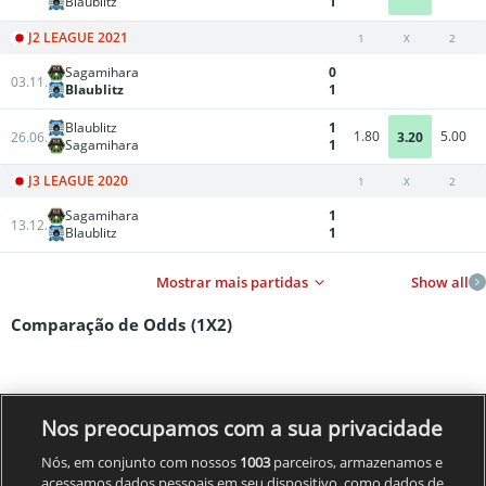
Blaublitz
1
J2 LEAGUE 2021
1
X
2
Sagamihara
0
03.11.
Blaublitz
1
Blaublitz
1
1.80
5.00
26.06.
3.20
Sagamihara
1
J3 LEAGUE 2020
1
X
2
Sagamihara
1
13.12.
Blaublitz
1
Mostrar mais partidas
Show all
Comparação de Odds
(1X2)
Nos preocupamos com a sua privacidade
Nós, em conjunto com nossos
1003
parceiros, armazenamos e
acessamos dados pessoais em seu dispositivo, como dados de