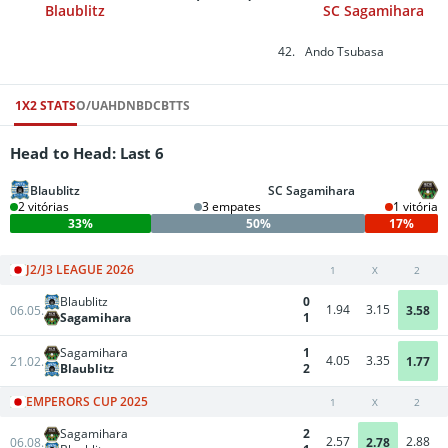
Bonus bets are non-
Blaublitz
SC Sagamihara
withdrawable. In
partnership with Kansas
Crossing Casino and
Hotel. Promotional offers
42.
Ando Tsubasa
not available in
Mississippi, New York,
Ontario, or Puerto Rico.
1X2 STATS
O/U
AH
DNB
DC
BTTS
Head to Head: Last 6
Blaublitz
SC Sagamihara
2 vitórias
3 empates
1 vitória
33%
50%
17%
J2/J3 LEAGUE 2026
1
X
2
Blaublitz
0
1.94
3.15
06.05.
3.58
Sagamihara
1
Sagamihara
1
4.05
3.35
21.02.
1.77
Blaublitz
2
EMPERORS CUP 2025
1
X
2
Sagamihara
2
2.57
2.88
06.08.
2.78