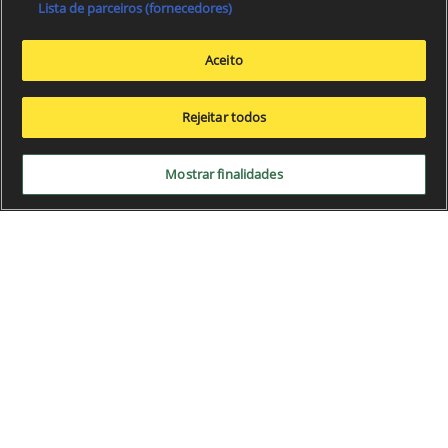
Lista de parceiros (fornecedores)
Aceito
Rejeitar todos
Mostrar finalidades
Dados por:
18+ | Jogue com responsabilidade | Ministério da Fazenda adverte: Aposta
não é investimento. 18+