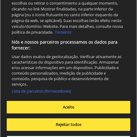
escolhas ou retirar o consentimento a qualquer momento,
clicando no link Mostrar finalidades, na parte inferior da
Total
Casa
Fora
página [ou o ícone flutuante no canto inferior esquerdo da
página da web, se aplicável]. Suas escolhas terão efeito neste
#
EQUIPA
PJ
G
DG
P
veículo/domínio: Website. Para mais detalhes, consulte nossa
política de privacidade.
Terceiros
1.
13
46:21
25
30
Hafnarfjordur F
Nós e nossos parceiros processamos os dados para
5.
14
20:25
-5
19
Grindavik/Njardvik F
fornecer:
Usar dados exatos de geolocalização. Verificar ativamente as
Mostrar tabela completa
características do dispositivo para identificação. Armazenar
e/ou acessar informações em um dispositivo. Publicidade e
O serviço de odds para apostas é fornecido em
conteúdo personalizados, medição de publicidade e
colaboração com
OddsPortal.com
conteúdo, pesquisa de público e desenvolvimento de
serviços..
Lista de parceiros (fornecedores)
Aceito
Rejeitar todos