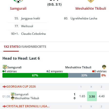
(0:0, 3:1)
Samgurali
Meshakhte Tkibuli
55.
Janjgava Irakli
80.
Ugrekhelidze Lasha
77.
Wellissol
90+1.
Claudio Cebolinha
1X2 STATS
O/U
AH
DNB
DC
BTTS
Head to Head: Last 6
Samgurali
Meshakhte Tkibuli
4 vitórias
2 empates
0 vitórias
67%
33%
0%
GEORGIAN CUP 2026
1
X
2
Samgurali
1
1.65
4.40
01.08.
3.50
Meshakhte Tkibuli
0
CRYSTALBET EROVNULI LIGA 2026
1
X
2