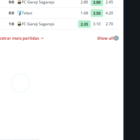
0
:
0
FC Gareji Sagarejo
2.80
2.45
3.00
0
:
0
Telavi
1.68
4.20
3.50
1
:
0
FC Gareji Sagarejo
3.10
2.70
2.35
strar mais partidas
Show all