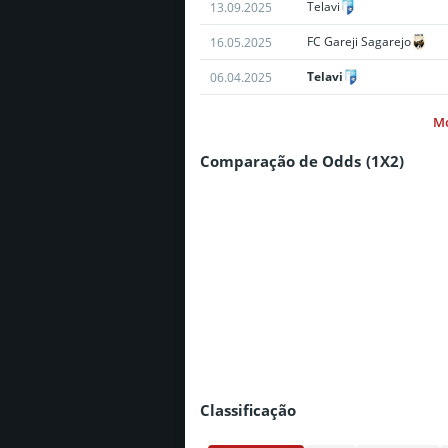
Telavi
13.09.2025
FC Gareji Sagarejo
16.05.2025
Telavi
06.04.2025
Mo
Comparação de Odds
(1X2)
Classificação