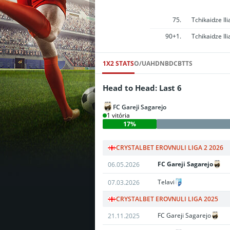
75.
Tchikaidze Ili
90+1.
Tchikaidze Ili
1X2 STATS
O/U
AH
DNB
DC
BTTS
Head to Head: Last 6
FC Gareji Sagarejo
1 vitória
17%
CRYSTALBET EROVNULI LIGA 2 2026
FC Gareji Sagarejo
06.05.2026
Telavi
07.03.2026
CRYSTALBET EROVNULI LIGA 2025
FC Gareji Sagarejo
21.11.2025